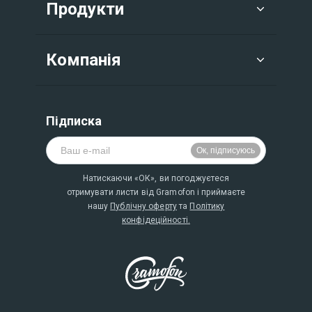
Продукти
Компанія
Підписка
Натискаючи «ОК», ви погоджуєтеся
отримувати листи від Gramofon і приймаєте
нашу
Публічну оферту
та
Політику
конфідеційності.