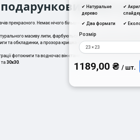
 подарунковий бокс дл
✔︎ Натуральне
✔︎ Акри
дерево
слайде
ачів прекрасного. Немає нічого більш надійного та довговічного 
✔︎ Два формати
✔︎ Екол
Розмір
атурального масиву липи, фарбуються екологічною німецькою фарб
иги та обкладинки, а прозора кришка-слайдер надійно захищатиме 
23 × 23
рації фотокниги та водночас він стане стильним доповненням для 
та
30х30
.
1189,00 ₴
/ шт.