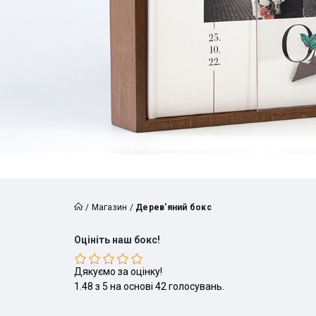
/
Магазин
/
Дерев'яний бокс
Оцініть наш бокс!
Дякуємо за оцінку!
1.48
з
5
на основі
42
голосувань.