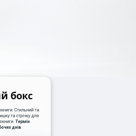
й бокс
книги. Стильний та
ишку та стрічку для
окниги.
Термін
бочих днів
.