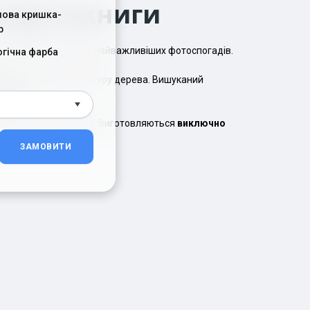
я фотокниги
лова кришка-
р
для збереження ваших найважливіших фотоспогадів.
огічна фарба
ою що зберігає текстуру дерева. Вишуканий
вміст.
будь-якого інтер'єру. Виготовляються
виключно
ЗАМОВИТИ