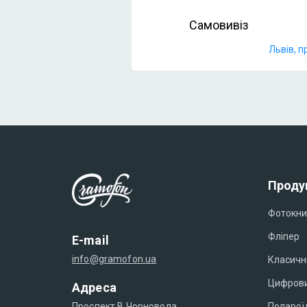
Самовивіз
Львів, п
Проду
Фотокни
Фліпер
E-mail
info@gramofon.ua
Класичн
Цифрови
Адреса
Поларої
Проспект В.Чорновола,