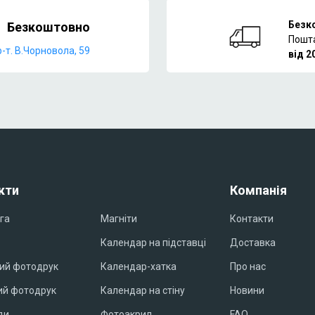
Безк
Безкоштовно
Пошт
р-т. В.Чорновола, 59
від 2
кти
Компанія
га
Магніти
Контакти
Календар на підставці
Доставка
ий фотодрук
Календар-хатка
Про нас
й фотодрук
Календар на стіну
Новини
ди
Фотоакрил
FAQ