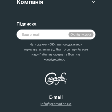
Компанія
Підписка
Натискаючи «ОК», ви погоджуєтеся
отримувати листи від Gramofon і приймаєте
нашу
Публічну оферту
та
Політику
конфідеційності.
E-mail
info@gramofon.ua