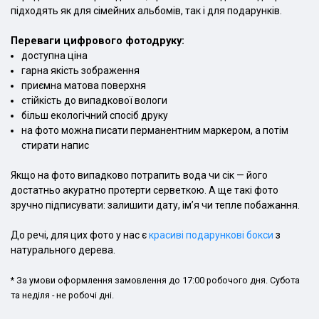
підходять як для сімейних альбомів, так і для подарунків.
Переваги цифрового фотодруку:
доступна ціна
гарна якість зображення
приємна матова поверхня
стійкість до випадкової вологи
більш екологічний спосіб друку
на фото можна писати перманентним маркером, а потім
стирати напис
Якщо на фото випадково потрапить вода чи сік — його
достатньо акуратно протерти серветкою. А ще такі фото
зручно підписувати: залишити дату, ім’я чи тепле побажання.
До речі, для цих фото у нас є
красиві подарункові бокси
з
натурального дерева.
* За умови оформлення замовлення до 17:00 робочого дня. Субота
та неділя - не робочі дні.