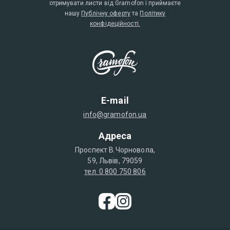
отримувати листи від Gramofon і приймаєте
нашу
Публічну оферту
та
Політику
конфідеційності.
E-mail
info@gramofon.ua
Адреса
Проспект В.Чорновола,
59, Львів, 79059
тел. 0 800 750 806