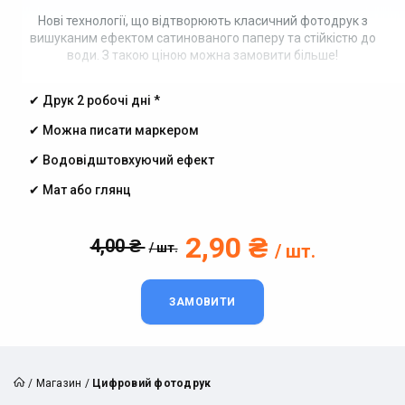
Нові технології, що відтворюють класичний фотодрук з
вишуканим ефектом сатинованого паперу та стійкістю до
води. З такою ціною можна замовити більше!
✔︎ Друк 2 робочі дні *
✔︎ Можна писати маркером
✔︎ Водовідштовхуючий ефект
✔︎ Мат або глянц
2,90 ₴
4,00 ₴
/ шт.
/ шт.
ЗАМОВИТИ
/
Магазин
/
Цифровий фотодрук