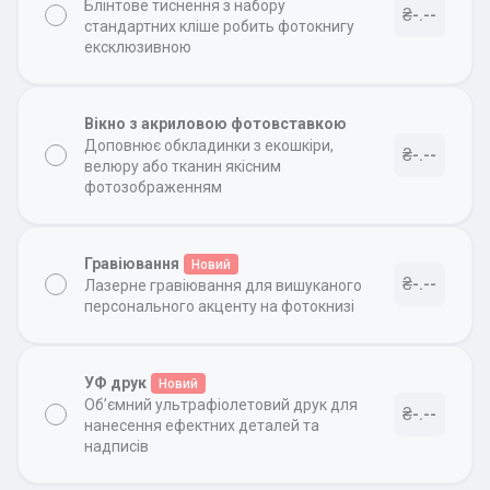
Блінтове тиснення з набору
₴-.--
стандартних кліше робить фотокнигу
ексклюзивною
Вікно з акриловою фотовставкою
Доповнює обкладинки з екошкіри,
₴-.--
велюру або тканин якісним
фотозображенням
Гравіювання
Новий
₴-.--
Лазерне гравіювання для вишуканого
персонального акценту на фотокнизі
УФ друк
Новий
Об’ємний ультрафіолетовий друк для
₴-.--
нанесення ефектних деталей та
надписів