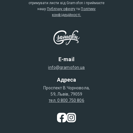
отримувати листи від Gramofon і приймаєте
нашу
Публічну оферту
та
Політику
конфідеційності.
E-mail
info@gramofon.ua
Адреса
Проспект В.Чорновола,
59, Львів, 79059
тел. 0 800 750 806