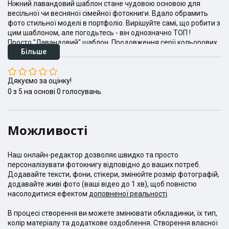
Ніжний лавандовий шаблон стане чудовою основою для
весільної чи весняної сімейної фотокниги. Вдало обрамить
фото стильної моделі в портфоліо. Вирішуйте самі, що робити з
цим шаблоном, але погодьтесь - він однозначно ТОП !
Просто "Лавандовий" шаблон. Продовження серії кольорових
Більше
шаблонів "Кольори"
Дякуємо за оцінку!
0
з
5
на основі
0
голосувань.
Можливості
Наш онлайн-редактор дозволяє швидко та просто
персоналізувати фотокнигу відповідно до ваших потреб.
Додавайте тексти, фони, стікери, змінюйте розмір фотографій,
додавайте живі фото (ваші відео до 1 хв), щоб повністю
насолодитися ефектом
доповненої реальності
.
В процесі створення ви можете змінювати обкладинки, їх тип,
колір матеріалу та додаткове оздоблення. Створення власної