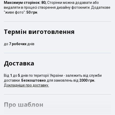
Максимум сторінок:
80
;
Сторінки можна додавати або
видаляти в процесі створення дизайну фотокниги. Додаткове
"живе фото":
50 грн
.
Термін виготовлення
до
7
робочих
днів
Доставка
Від
1
до
5
днів по території України - залежить від служби
доставки.
Безкоштовно
для замовлень від
2000 грн.
Докладніше про доставку.
Про шаблон