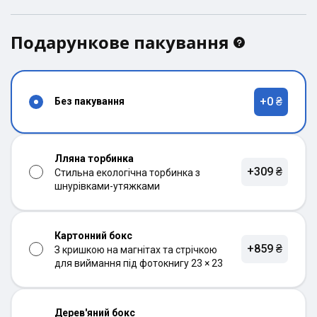
Подарункове пакування
+0 ₴
Без пакування
Лляна торбинка
+309 ₴
Стильна екологічна торбинка з
шнурівками-утяжками
Картонний бокс
+859 ₴
З кришкою на магнітах та стрічкою
для виймання під фотокнигу 23 × 23
Дерев'яний бокс