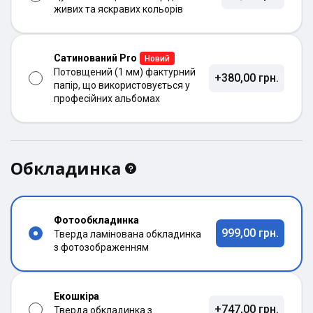
живих та яскравих кольорів
Сатинований Pro
Новий
Потовщений (1 мм) фактурний
+380,00 грн.
папір, що використовується у
професійних альбомах
Обкладинка
Фотообкладинка
999,00 грн.
Тверда ламінована обкладинка
з фотозображенням
Екошкіра
+747,00 грн.
Тверда обкладинка з