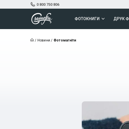
0 800 750 806
ФОТОКНИГИ
ДРУК 
/
Новини
/
Фотомагніти