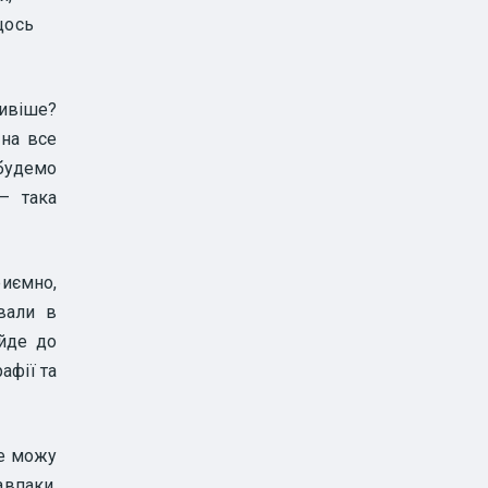
щось
ивіше?
 на все
 будемо
— така
риємно,
вали в
 йде до
афії та
Не можу
впаки.