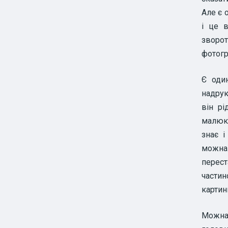
Але є 
і це 
зворо
фотогр
Є оди
надрук
він рі
малюка
знає і
можна
перес
частин
картин
Можна 