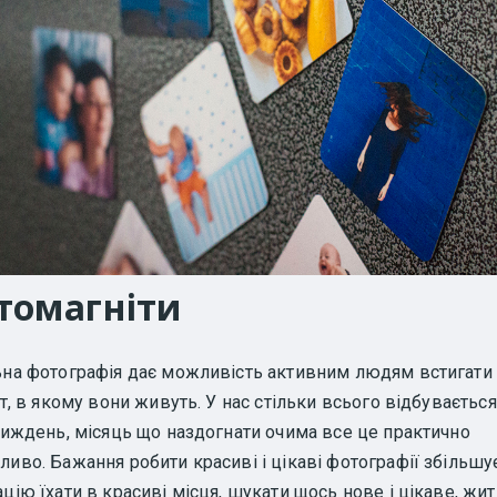
томагніти
на фотографія дає можливість активним людям встигати
іт, в якому вони живуть. У нас стільки всього відбувається
тиждень, місяць що наздогнати очима все це практично
иво. Бажання робити красиві і цікаві фотографії збільшу
цію їхати в красиві місця, шукати щось нове і цікаве, жит