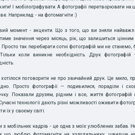
жити! І мобілографувати. А фотографії перетворювати на 
ве. Наприклад - на фотомагніти :)
вий момент - акценти. Що з того, що ви зняли найважл
име значення через місяць, рік, що залишиться цінним
 Просто так перебирати сотні фотографій ми не станемо,
. Тільки коли виникне необхідність. Друк фотографій 
дність.
 хотілося поговорити не про звичайний друк. Це мило, п
удно. Просто фотографії — подивилися, пораділи і схо
чку. Показали друзям, рідним і все, життя фотографій
 Сучасні технології дають різні можливості оживити фотогр
и їх у своєму світі.
и з мобільних кадрів - це одна з моїх улюблених забав. 
ти що люблю фотомагніти на холодильнику, швидше на