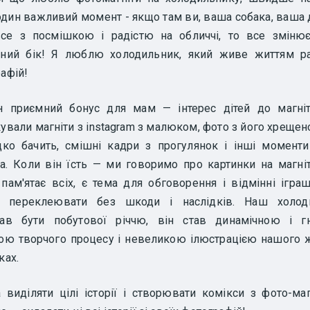
один важливий момент - якщо там ви, ваша собака, ваша 
все з посмішкою і радістю на обличчі, то все змінює
тний бік! Я люблю холодильник, який живе життям ра
афій!
н приємний бонус для мам — інтерес дітей до магніт
ували магніти з instagram з малюком, фото з його хрещен
дко бачить, смішні кадри з прогулянок і інші момент
. Коли він їсть — ми говоримо про картинки на магніт
 пам'ятає всіх, є тема для обговорення і відмінні іграш
 переклеювати без шкоди і наслідків. Наш холод
тав бути побутової річчю, він став динамічною і г
ою творчого процесу і невеликою ілюстрацією нашого 
ках.
виділяти цілі історії і створювати комікси з фото-магн