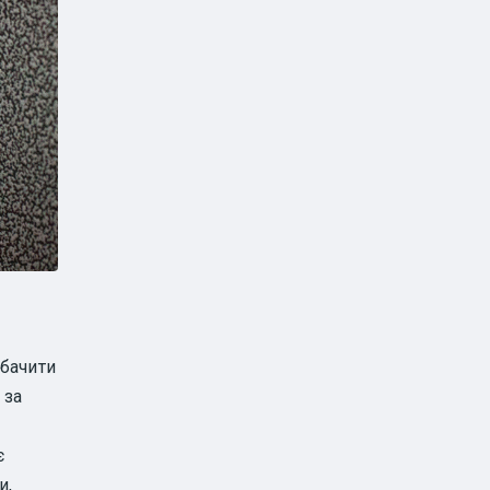
 бачити
 за
є
и,