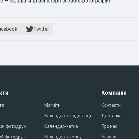
е — складати ці всі історії зі своїх фотографій!
acebook
Twitter
кти
Компанія
га
Магніти
Контакти
Календар на підставці
Доставка
ий фотодрук
Календар-хатка
Про нас
й фотодрук
Календар на стіну
Новини