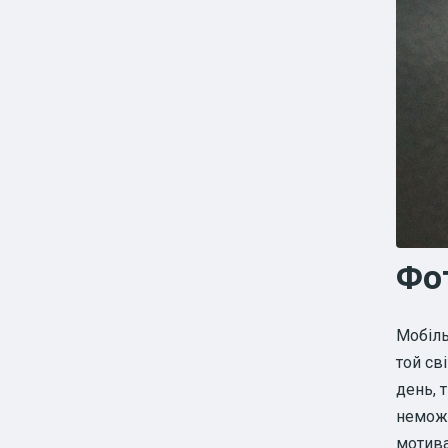
Фо
Мобіль
той св
день, 
неможл
мотива