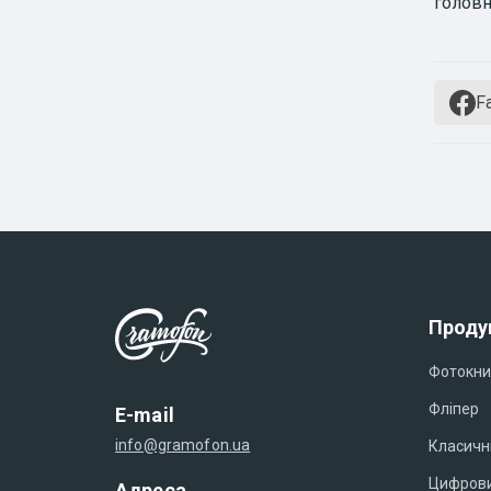
головн
F
Проду
Фотокни
Фліпер
E-mail
info@gramofon.ua
Класичн
Цифрови
Адреса