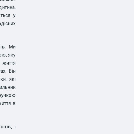
дитина,
ться у
дісних
ів. Ми
ою, яку
и життя
ах. Він
ки, які
ильник
нучкою
життя в
ітів, і