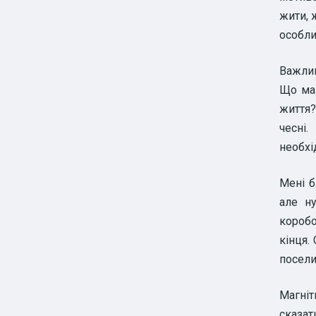
жити, 
особли
Важли
Що мат
життя?
чесні
необхі
Мені б
але н
коробо
кінця.
поселит
Магніт
сказа