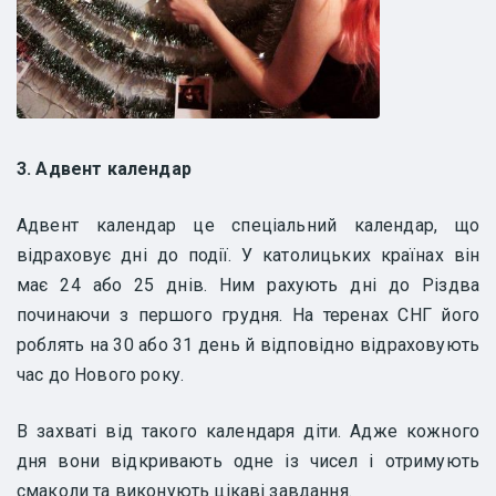
3. Адвент календар
Адвент календар це спеціальний календар, що
відраховує дні до події. У католицьких країнах він
має 24 або 25 днів. Ним рахують дні до Різдва
починаючи з першого грудня. На теренах СНГ його
роблять на 30 або 31 день й відповідно відраховують
час до Нового року.
В захваті від такого календаря діти. Адже кожного
дня вони відкривають одне із чисел і отримують
смаколи та виконують цікаві завдання.