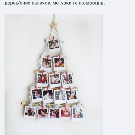
дерев'яних паличок, мотузки та полароїдів.