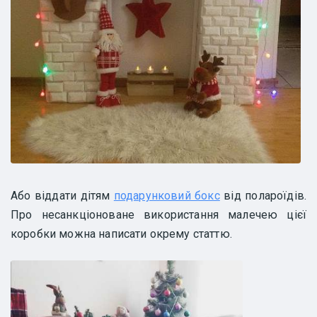
Або віддати дітям
подарунковий бокс
від полароїдів.
Про несанкціоноване використання малечею цієї
коробки можна написати окрему статтю.