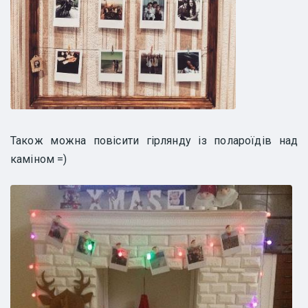
Також можна повісити гірлянду із полароїдів над
каміном =)