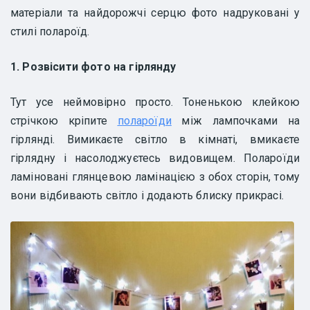
матеріали та найдорожчі серцю фото надруковані у
стилі полароїд.
1. Розвісити фото на гірлянду
Тут усе неймовірно просто. Тоненькою клейкою
стрічкою кріпите
полароїди
між лампочками на
гірлянді. Вимикаєте світло в кімнаті, вмикаєте
гірлядну і насолоджуєтесь видовищем. Полароїди
ламіновані глянцевою ламінацією з обох сторін, тому
вони відбивають світло і додають блиску прикрасі.