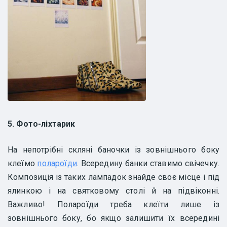
5. Фото-ліхтарик
На непотрібні скляні баночки із зовнішнього боку
клеїмо
полароїди
. Всередину банки ставимо свічечку.
Композиція із таких лампадок знайде своє місце і під
ялинкою і на святковому столі й на підвіконні.
Важливо! Полароїди треба клеїти лише із
зовнішнього боку, бо якщо залишити їх всередині