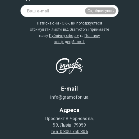
Натискаючи «ОК», ви погоджуєтеся
отримувати листи від Gramofon і приймаєте
нашу
Публічну оферту
та
Політику
конфідеційності.
E-mail
info@gramofon.ua
Адреса
Проспект В.Чорновола,
59, Львів, 79059
тел. 0 800 750 806