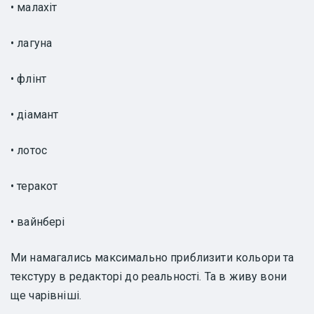
• малахіт
• лагуна
• флінт
• діамант
• лотос
• теракот
• вайнбері
Ми намагались максимально приблизити кольори та
текстуру в редакторі до реальності. Та в живу вони
ще чарівніші.