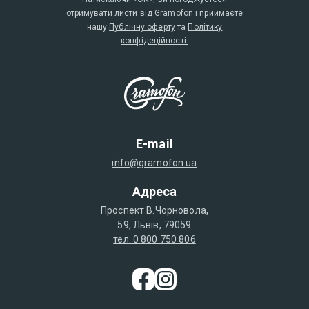
отримувати листи від Gramofon і приймаєте
нашу
Публічну оферту
та
Політику
конфідеційності.
E-mail
info@gramofon.ua
Адреса
Проспект В.Чорновола,
59, Львів, 79059
тел. 0 800 750 806