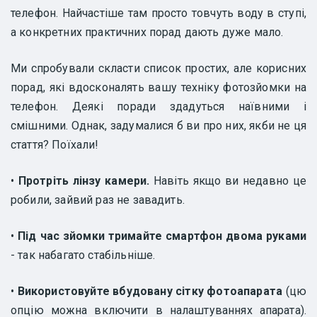
телефон. Найчастіше там просто товчуть воду в ступі,
а конкретних практичних порад дають дуже мало.
Ми спробували скласти список простих, але корисних
порад, які вдосконалять вашу техніку фотозйомки на
телефон. Деякі поради здадуться наївними і
смішними. Однак, задумалися б ви про них, якби не ця
стаття? Поїхали!
•
Протріть лінзу камери.
Навіть якщо ви недавно це
робили, зайвий раз не завадить.
•
Під час зйомки тримайте смартфон двома руками
- так набагато стабільніше.
•
Використовуйте вбудовану сітку фотоапарата
(цю
опцію можна включити в налаштуваннях апарата).