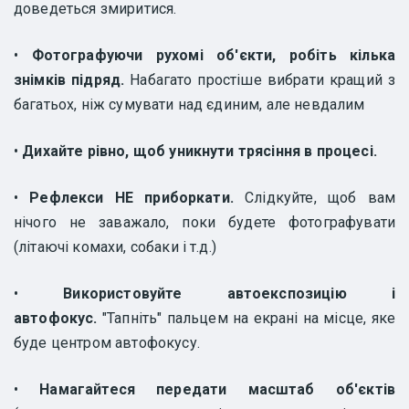
доведеться змиритися.
•
Фотографуючи рухомі об'єкти, робіть кілька
знімків підряд.
Набагато простіше вибрати кращий з
багатьох, ніж сумувати над єдиним, але невдалим
•
Дихайте рівно, щоб уникнути трясіння в процесі.
•
Рефлекси НЕ приборкати.
Слідкуйте, щоб вам
нічого не заважало, поки будете фотографувати
(літаючі комахи, собаки і т.д.)
•
Використовуйте автоекспозицію і
автофокус.
"Тапніть" пальцем на екрані на місце, яке
буде центром автофокусу.
•
Намагайтеся передати масштаб об'єктів