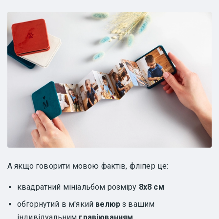
А якщо говорити мовою фактів, фліпер це:
квадратний мініальбом розміру
8х8 см
обгорнутий в м'який
велюр
з вашим
індивідуальним
гравіюванням