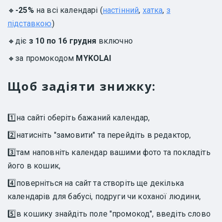
🔸
-25%
на всі календарі (
настінний
,
хатка
,
з
підставкою
)
🔸діє
з 10 по 16 грудня
включно
🔸за промокодом
MYKOLAI
Щоб задіяти знижку:
1️⃣на сайті оберіть бажаний календар,
2️⃣натисніть "замовити" та перейдіть в редактор,
3️⃣там наповніть календар вашими фото та покладіть
його в кошик,
4️⃣поверніться на сайт та створіть ще декілька
календарів для бабусі, подруги чи коханої людини,
5️⃣в кошику знайдіть поле "промокод", введіть слово