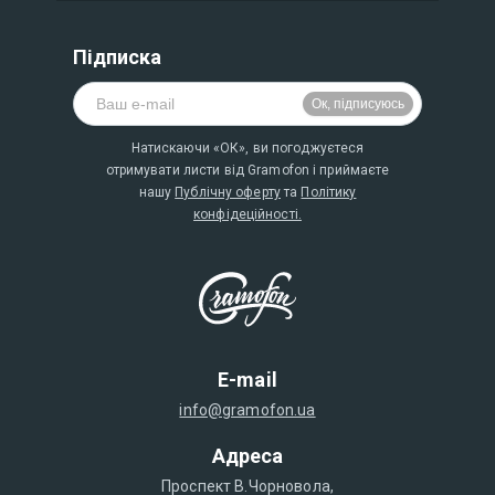
Підписка
Натискаючи «ОК», ви погоджуєтеся
отримувати листи від Gramofon і приймаєте
нашу
Публічну оферту
та
Політику
конфідеційності.
E-mail
info@gramofon.ua
Адреса
Проспект В.Чорновола,