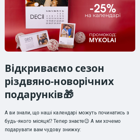
Відкриваємо сезон
різдвяно-новорічних
подарунків🎁
А ви знали, що наші календарі можуть починатись з
будь-якого місяця⁉️ Тепер знаєте😉 А ми хочемо
подарувати вам чудову знижку: