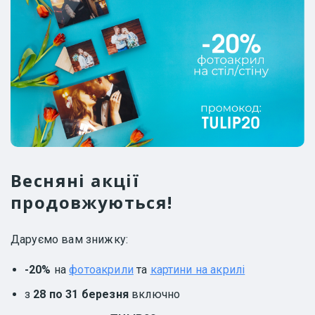
Весняні акції
продовжуються!
Даруємо вам знижку:
-20%
на
фотоакрили
та
картини на акрилі
з
28 по 31 березня
включно