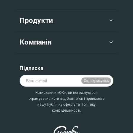
Продукти
Компанія
Підписка
Натискаючи «ОК», ви погоджуєтеся
отримувати листи від Gramofon і приймаєте
нашу
Публічну оферту
та
Політику
конфідеційності.