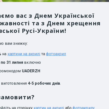
аємо вас з Днем Української
жавності та з Днем хрещення
вської Русі-України!
мо вам знижку:
%
на
картини на акрилі
та
фотоакрил
 по 31 липня
включно
промокодом
UADERZH
н виготовлення
4-5 робочих днів
.
замовити?
йдіть на сторінку
картин на акрилі
або
фотоакрилу