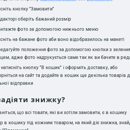
сніть кнопку "Замовити"
едакторі оберіть бажаний розмір
антажте фото за допомогою нижнього меню
сніть на бажане фото аби воно відобразилось на макеті
редагуйте положення фото за допомогою кнопки з зелени
цем, адже фото надрукується саме так як ви бачите в ред
 натисніть кнопку "В кошик" і оформіть доставку, або
рніться на сайт та додайте в кошик ще декілька товарів 
льної відправки
задіяти знижку?
ніться, що всі товати, які ви хотіли замовити, є в кошику
р в кошику під кожним товаром, на який діє знижка, знай