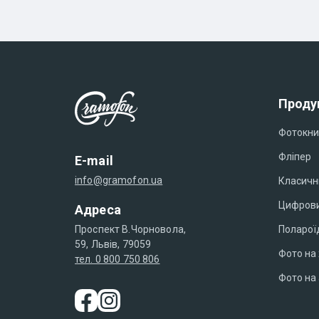
Проду
Фотокни
Фліпер
E-mail
info@gramofon.ua
Класичн
Цифрови
Адреса
Поларої
Проспект В.Чорновола,
59, Львів, 79059
Фото на 
тел. 0 800 750 806
Фото на 