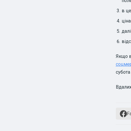
пол
в це
цін
дал
від
Якщо в
соцме
субота 
Вдалих
F