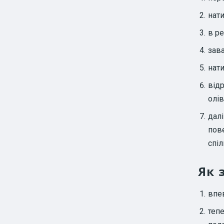
нати
в р
зав
нати
від
олів
далі
пове
спі
Як 
впев
тепе