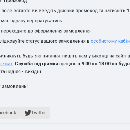
е "Промокод"
 поле вставте ви введіть дійсний промокод та натисніть "
а має одразу перерахуватись
і переходите до оформлення замовлення
слідковуйте статус вашого замовлення в
особистому кабін
иникнуть будь-які питання, пишіть нам у віконці на сайті 
режах
.
Служба підтримки
працює
з 9:00 по 18:00 по буд
та неділя - вихідні.
 замовлень!
acebook
Twitter