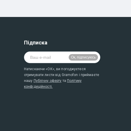
Підписка
Натискаючи «ОК», ви погоджуєтеся
отримувати листи від Gramofon і приймаєте
нашу
Публічну оферту
та
Політику
конфідеційності.