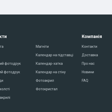
кти
Компанія
га
Магніти
Контакти
Календар на підставці
Доставка
ий фотодрук
Календар-хатка
Про нас
й фотодрук
Календар на стіну
Новини
ди
Фотоакрил
FAQ
холсті
Фотокристал
акрилі