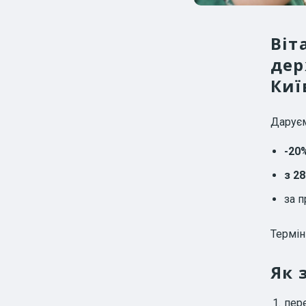
Віт
дер
Киї
Дарує
-20
з 28
за 
Термі
Як 
пере