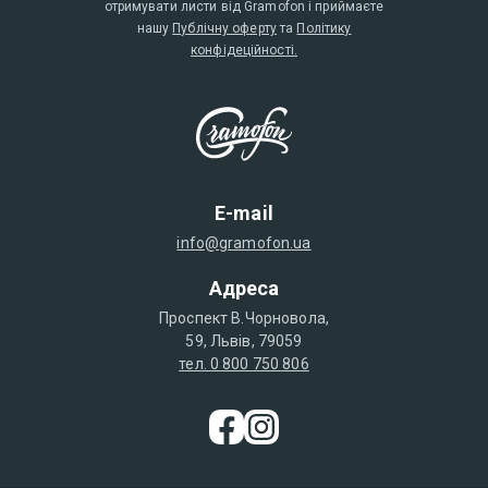
отримувати листи від Gramofon і приймаєте
нашу
Публічну оферту
та
Політику
конфідеційності.
E-mail
info@gramofon.ua
Адреса
Проспект В.Чорновола,
59, Львів, 79059
тел. 0 800 750 806