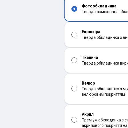
Фотообкладинка
Тверда ламінована обк
Екошкіра
Тверда обкладинка з ви
Тканина
Тверда обкладинка вкр
Велюр
Тверда обкладинка з м'
велюровим покриттям
Акрил
Преміум обкладинка з ек
акрилового покриття н