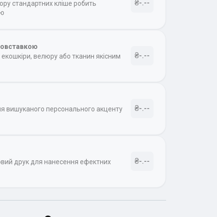
₴-.--
бору стандартних кліше робить
ою
товставкою
₴-.--
екошкіри, велюру або тканин якісним
₴-.--
ля вишуканого персонального акценту
₴-.--
овий друк для нанесення ефектних