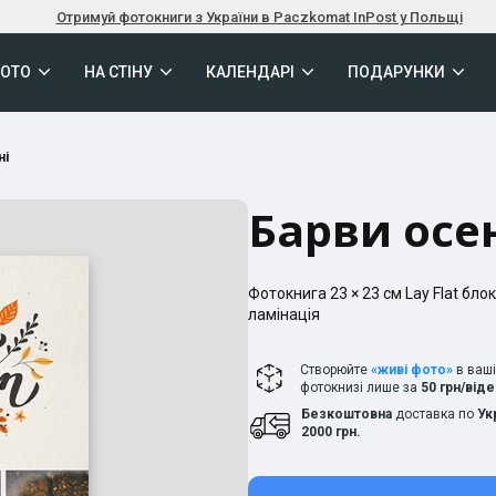
Отримуй фотокниги з України в Paczkomat InPost у Польщі
ФОТО
НА СТІНУ
КАЛЕНДАРІ
ПОДАРУНКИ
ні
Барви осе
Фотокнига
23 × 23
см
Lay Flat
блок
ламінація
Створюйте
«живі фото»
в ваш
фотокнизі лише за
50 грн/від
Безкоштовна
доставка по
Ук
2000 грн.