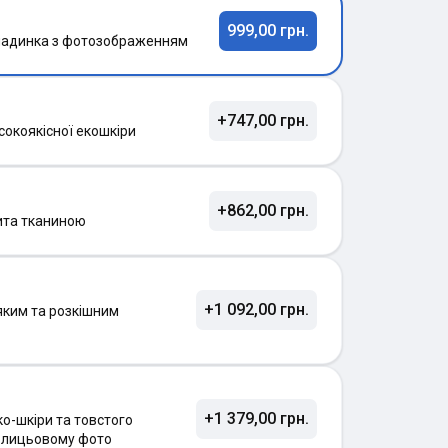
999,00 грн.
ладинка з фотозображенням
+747,00 грн.
сокоякісної екошкіри
+862,00 грн.
ита тканиною
+1 092,00 грн.
яким та розкішним
+1 379,00 грн.
о-шкіри та товстого
а лицьовому фото