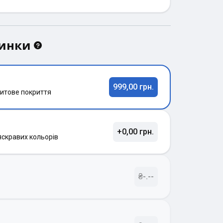
динки
999,00 грн.
итове покриття
+0,00 грн.
яскравих кольорів
₴-.--