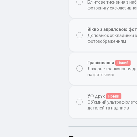
Блінтове тиснення з на
фотокнигу ексклюзивн
Вікно з акриловою фо
Доповнює обкладинки з 
фотозображенням
Гравіювання
Новий
Лазерне гравіювання д
на фотокнизі
УФ друк
Новий
Об’ємний ультрафіолет
деталей та надписів