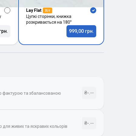
Lay Flat
Хіт
у
Цупкі сторінки, книжка
розкривається на 180°
грн.
999,00 грн.
₴-.--
ою фактурою та збалансованою
₴-.--
р для живих та яскравих кольорів