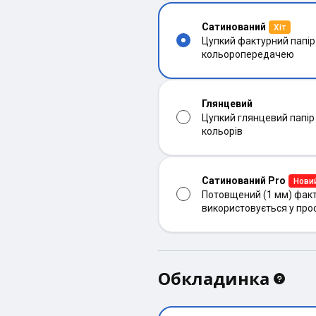
Сатинований
Хіт
Цупкий фактурний папір
кольоропередачею
Глянцевий
Цупкий глянцевий папір
кольорів
Сатинований Pro
Нови
Потовщений (1 мм) факт
використовується у про
Обкладинка