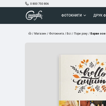
0 800 750 806
ФОТОКНИГИ
ДРУК 
/
Магазин
/
Фотокнига
/
Всі
/
Пори року
/
Барви осе