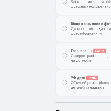
Блінтове тиснення з на
фотокнигу ексклюзивн
Вікно з акриловою фо
Доповнює обкладинки з 
фотозображенням
Гравіювання
Новий
Лазерне гравіювання д
на фотокнизі
УФ друк
Новий
Об’ємний ультрафіолет
деталей та надписів