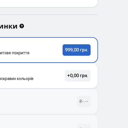
динки
999,00 грн.
итове покриття
+0,00 грн.
яскравих кольорів
₴-.--