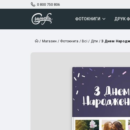
0 800 750 806
ФОТОКНИГИ
ДРУК 
/
Магазин
/
Фотокнига
/
Всі
/
Діти
/
З Днем Народ