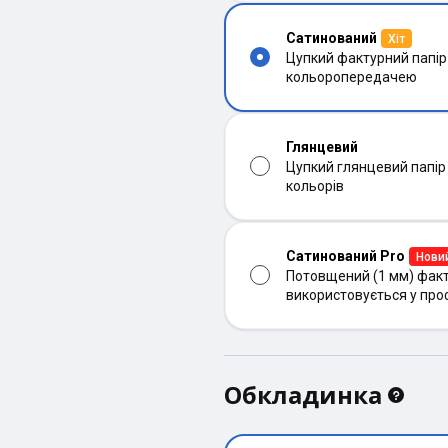
Сатинований
Хіт
Цупкий фактурний папір
кольоропередачею
Глянцевий
Цупкий глянцевий папір
кольорів
Сатинований Pro
Нови
Потовщений (1 мм) факт
використовується у про
Обкладинка