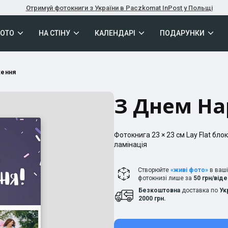
Отримуй фотокниги з України в Paczkomat InPost у Польщі
ФОТО
НА СТІНУ
КАЛЕНДАРІ
ПОДАРУНКИ
ження
З Днем Н
Фотокнига
23 × 23
см
Lay Flat
блок
ламінація
Створюйте
«живі фото»
в ваш
фотокнизі лише за
50 грн/від
Безкоштовна
доставка по
Ук
2000 грн.