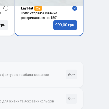
Lay Flat
Хіт
у
Цупкі сторінки, книжка
розкривається на 180°
грн.
999,00 грн.
₴-.--
ою фактурою та збалансованою
₴-.--
р для живих та яскравих кольорів