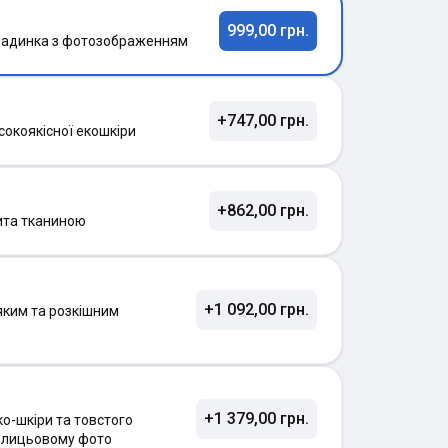
999,00 грн.
ладинка з фотозображенням
+747,00 грн.
сокоякісної екошкіри
+862,00 грн.
ита тканиною
+1 092,00 грн.
яким та розкішним
+1 379,00 грн.
о-шкіри та товстого
а лицьовому фото