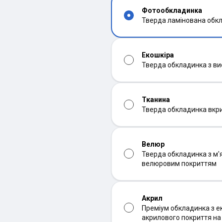
Фотообкладинка
Тверда ламінована обк
Екошкіра
Тверда обкладинка з ви
Тканина
Тверда обкладинка вкр
Велюр
Тверда обкладинка з м'
велюровим покриттям
Акрил
Преміум обкладинка з ек
акрилового покриття н