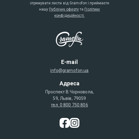
отримувати листи від Gramofon і приймаєте
нашу
Публічну оферту
та
Політику
конфідеційності.
E-mail
info@gramofon.ua
Адреса
Проспект В.Чорновола,
59, Львів, 79059
тел. 0 800 750 806