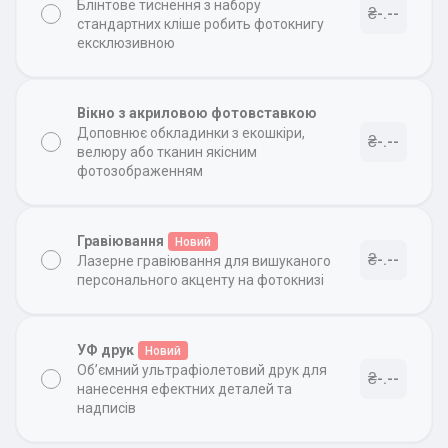
Блінтове тиснення з набору
₴-.--
стандартних кліше робить фотокнигу
ексклюзивною
Вікно з акриловою фотовставкою
Доповнює обкладинки з екошкіри,
₴-.--
велюру або тканин якісним
фотозображенням
Гравіювання
Новий
₴-.--
Лазерне гравіювання для вишуканого
персонального акценту на фотокнизі
УФ друк
Новий
Об’ємний ультрафіолетовий друк для
₴-.--
нанесення ефектних деталей та
надписів