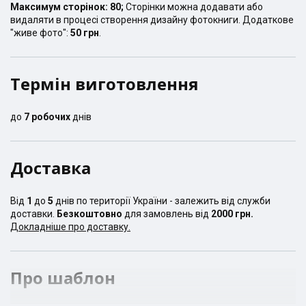
Максимум сторінок:
80
;
Сторінки можна додавати або
видаляти в процесі створення дизайну фотокниги. Додаткове
"живе фото":
50 грн
.
Термін виготовлення
до
7
робочих
днів
Доставка
Від
1
до
5
днів по території України - залежить від служби
доставки.
Безкоштовно
для замовлень від
2000 грн.
Докладніше про доставку.
Про шаблон