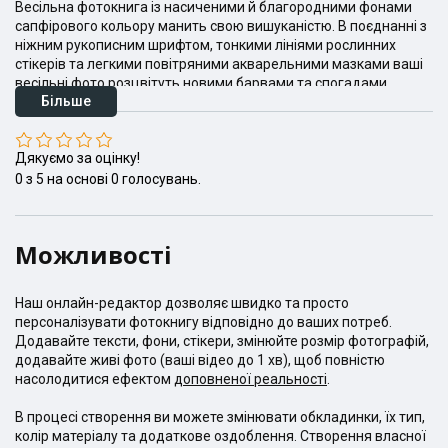
Весільна фотокнига із насиченими й благородними фонами
сапфірового кольору манить свою вишуканістю. В поєднанні з
ніжним рукописним шрифтом, тонкими лініями рослинних
стікерів та легкими повітряними акварельними мазками ваші
весільні фото розцвітуть новими барвами та спогадами.
Більше
Дякуємо за оцінку!
0
з
5
на основі
0
голосувань.
Можливості
Наш онлайн-редактор дозволяє швидко та просто
персоналізувати фотокнигу відповідно до ваших потреб.
Додавайте тексти, фони, стікери, змінюйте розмір фотографій,
додавайте живі фото (ваші відео до 1 хв), щоб повністю
насолодитися ефектом
доповненої реальності
.
В процесі створення ви можете змінювати обкладинки, їх тип,
колір матеріалу та додаткове оздоблення. Створення власної