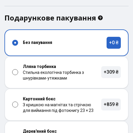
Подарункове пакування
+0 ₴
Без пакування
Лляна торбинка
+309 ₴
Стильна екологічна торбинка з
шнурівками-утяжками
Картонний бокс
+859 ₴
З кришкою на магнітах та стрічкою
для виймання під фотокнигу 23 × 23
Дерев'яний бокс