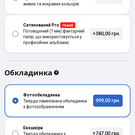
живих та яскравих кольорів
Сатинований Pro
Новий
Потовщений (1 мм) фактурний
+380,00 грн.
папір, що використовується у
професійних альбомах
Обкладинка
Фотообкладинка
999,00 грн.
Тверда ламінована обкладинка
з фотозображенням
Екошкіра
+747,00 грн.
Тверда обкладинка з