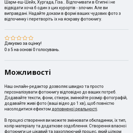
Шарм-еш-Шейх, Хургада, Гіза... Відпочивати в Єгипні і не
відвідати хоча б один з цих курортів - злочин. Але ви
виправдані. Надайте докази в формі ваших чудових фото з
відпочинку і перетворіть їх на яскраву фотокнигу.
Дякуємо за оцінку!
0
з
5
на основі
0
голосувань.
Можливості
Наш онлайн-редактор дозволяє швидко та просто
персоналізувати фотокнигу відповідно до ваших потреб.
Додавайте тексти, фони, стікери, змінюйте розмір фотографій,
додавайте живі фото (ваші відео до 1 хв), щоб повністю
насолодитися ефектом
доповненої реальності
.
В процесі створення ви можете змінювати обкладинки, їх тип,
колір матеріалу та додаткове оздоблення. Створення власної
фотокниги це цікавий та захоплюючий процес, який цілком