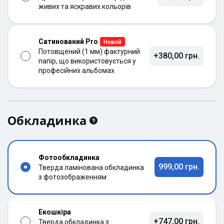
живих та яскравих кольорів
Сатинований Pro
Новий
Потовщений (1 мм) фактурний
+380,00 грн.
папір, що використовується у
професійних альбомах
Обкладинка
Фотообкладинка
999,00 грн.
Тверда ламінована обкладинка
з фотозображенням
Екошкіра
+747,00 грн.
Тверда обкладинка з