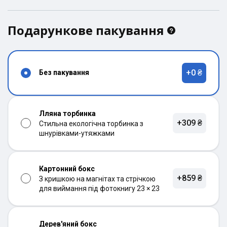
Подарункове пакування
+0 ₴
Без пакування
Лляна торбинка
+309 ₴
Стильна екологічна торбинка з
шнурівками-утяжками
Картонний бокс
+859 ₴
З кришкою на магнітах та стрічкою
для виймання під фотокнигу 23 × 23
Дерев'яний бокс