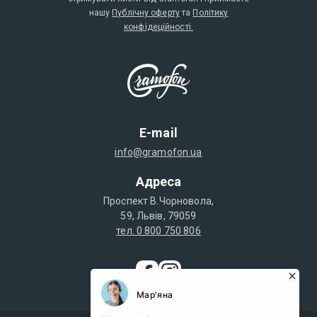
нашу
Публічну оферту
та
Політику
конфідеційності.
E-mail
info@gramofon.ua
Адреса
Проспект В.Чорновола,
59, Львів, 79059
тел. 0 800 750 806