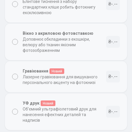
Блінтове тиснення з набору
₴-.--
стандартних кліше робить фотокнигу
ексклюзивною
Вікно з акриловою фотовставкою
Доповнює обкладинки з екошкіри,
₴-.--
велюру або тканин якісним
фотозображенням
Гравіювання
Новий
₴-.--
Лазерне гравіювання для вишуканого
персонального акценту на фотокнизі
УФ друк
Новий
Об’ємний ультрафіолетовий друк для
₴-.--
нанесення ефектних деталей та
надписів