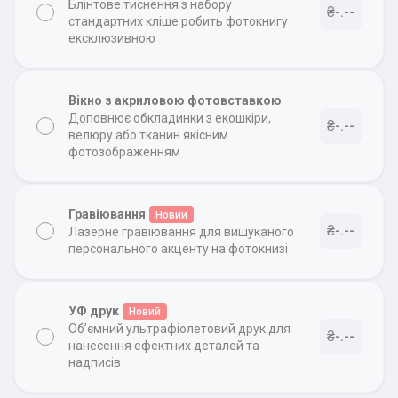
Блінтове тиснення з набору
₴-.--
стандартних кліше робить фотокнигу
ексклюзивною
Вікно з акриловою фотовставкою
Доповнює обкладинки з екошкіри,
₴-.--
велюру або тканин якісним
фотозображенням
Гравіювання
Новий
₴-.--
Лазерне гравіювання для вишуканого
персонального акценту на фотокнизі
УФ друк
Новий
Об’ємний ультрафіолетовий друк для
₴-.--
нанесення ефектних деталей та
надписів