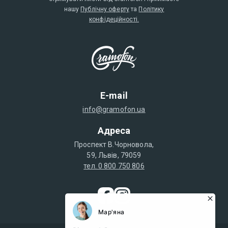
нашу
Публічну оферту
та
Політику
конфідеційності.
E-mail
info@gramofon.ua
Адреса
Проспект В.Чорновола,
59, Львів, 79059
тел. 0 800 750 806