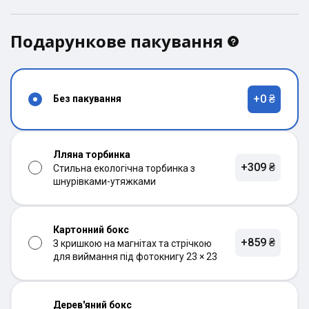
Подарункове пакування
+0 ₴
Без пакування
Лляна торбинка
+309 ₴
Стильна екологічна торбинка з
шнурівками-утяжками
Картонний бокс
+859 ₴
З кришкою на магнітах та стрічкою
для виймання під фотокнигу 23 × 23
Дерев'яний бокс