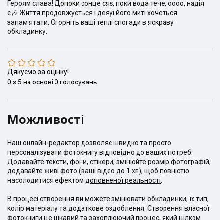
Героям слава! Допоки сонце сяє, поки вода тече, оооо, надія
є🎶 Життя продовжується і деяуі його миті хочеться
запам'ятати. Огорніть ваші теплі спогади в яскраву
обкладинку.
Дякуємо за оцінку!
0
з
5
на основі
0
голосувань.
Можливості
Наш онлайн-редактор дозволяє швидко та просто
персоналізувати фотокнигу відповідно до ваших потреб.
Додавайте тексти, фони, стікери, змінюйте розмір фотографій,
додавайте живі фото (ваші відео до 1 хв), щоб повністю
насолодитися ефектом
доповненої реальності
.
В процесі створення ви можете змінювати обкладинки, їх тип,
колір матеріалу та додаткове оздоблення. Створення власної
фотокниги це цікавий та захоплюючий процес, який цілком