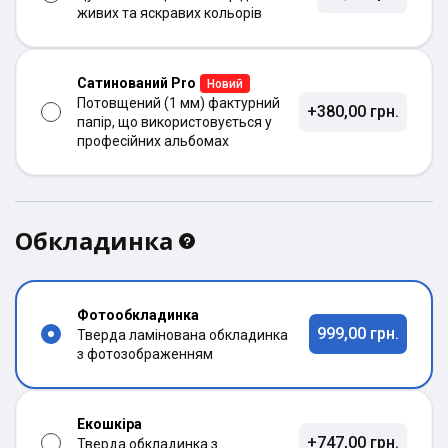
живих та яскравих кольорів
Сатинований Pro
Новий
Потовщений (1 мм) фактурний
+380,00 грн.
папір, що використовується у
професійних альбомах
Обкладинка
Фотообкладинка
999,00 грн.
Тверда ламінована обкладинка
з фотозображенням
Екошкіра
+747,00 грн.
Тверда обкладинка з