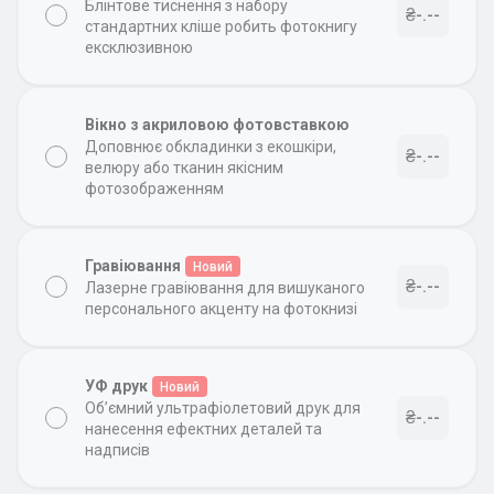
Блінтове тиснення з набору
₴-.--
стандартних кліше робить фотокнигу
ексклюзивною
Вікно з акриловою фотовставкою
Доповнює обкладинки з екошкіри,
₴-.--
велюру або тканин якісним
фотозображенням
Гравіювання
Новий
₴-.--
Лазерне гравіювання для вишуканого
персонального акценту на фотокнизі
УФ друк
Новий
Об’ємний ультрафіолетовий друк для
₴-.--
нанесення ефектних деталей та
надписів