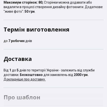
Максимум сторінок:
80
;
Сторінки можна додавати або
видаляти в процесі створення дизайну фотокниги. Додаткове
"живе фото":
50 грн
.
Термін виготовлення
до
7
робочих
днів
Доставка
Від
1
до
5
днів по території України - залежить від служби
доставки.
Безкоштовно
для замовлень від
2000 грн.
Докладніше про доставку.
Про шаблон