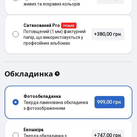
живих та яскравих кольорів
Сатинований Pro
Новий
Потовщений (1 мм) фактурний
+380,00 грн.
папір, що використовується у
професійних альбомах
Обкладинка
Фотообкладинка
999,00 грн.
Тверда ламінована обкладинка
з фотозображенням
Екошкіра
+747,00 грн.
Тверда обкладинка з