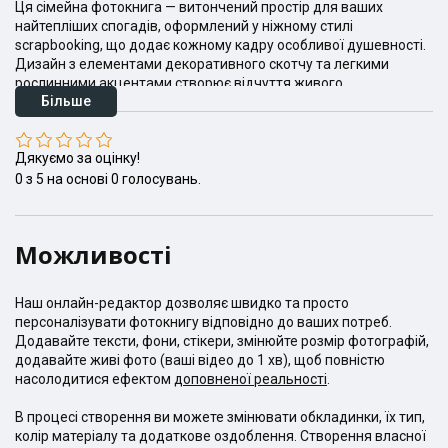
Ця сімейна фотокнига — витончений простір для ваших
найтепліших спогадів, оформлений у ніжному стилі
scrapbooking, що додає кожному кадру особливої душевності.
Дизайн з елементами декоративного скотчу та легкими
рослинними акцентами створює відчуття живого,
Більше
рукотворного альбому, де «Любов живе в кадрах». Великі
панорамні розвороти та затишні колажі ідеально підходять
для відображення єдності поколінь — від щирих усмішок дітей
Дякуємо за оцінку!
до мудрих поглядів дідуся й бабусі. Це не просто набір знімків,
а справжня візуальна історія про «моменти, що єднають нас»,
0
з
5
на основі
0
голосувань.
яка дозволить вашій родині знову і знову повертатися у ті
сонячні дні, коли ви були по-справжньому щасливі разом. Така
книга стане безцінною сімейною реліквією, зберігаючи
Можливості
атмосферу вашої близькості на довгі роки.
Наш онлайн-редактор дозволяє швидко та просто
персоналізувати фотокнигу відповідно до ваших потреб.
Додавайте тексти, фони, стікери, змінюйте розмір фотографій,
додавайте живі фото (ваші відео до 1 хв), щоб повністю
насолодитися ефектом
доповненої реальності
.
В процесі створення ви можете змінювати обкладинки, їх тип,
колір матеріалу та додаткове оздоблення. Створення власної