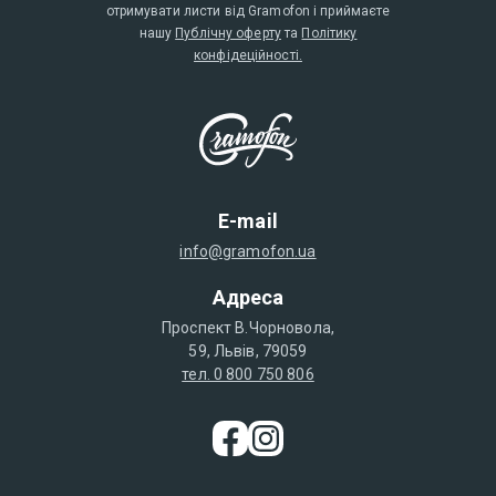
отримувати листи від Gramofon і приймаєте
нашу
Публічну оферту
та
Політику
конфідеційності.
E-mail
info@gramofon.ua
Адреса
Проспект В.Чорновола,
59, Львів, 79059
тел. 0 800 750 806