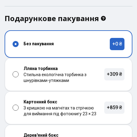
Подарункове пакування
+0 ₴
Без пакування
Лляна торбинка
+309 ₴
Стильна екологічна торбинка з
шнурівками-утяжками
Картонний бокс
+859 ₴
З кришкою на магнітах та стрічкою
для виймання під фотокнигу 23 × 23
Дерев'яний бокс