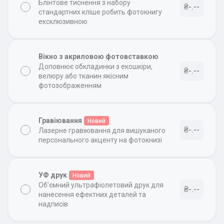
Блінтове тиснення з набору
₴-.--
стандартних кліше робить фотокнигу
ексклюзивною
Вікно з акриловою фотовставкою
Доповнює обкладинки з екошкіри,
₴-.--
велюру або тканин якісним
фотозображенням
Гравіювання
Новий
₴-.--
Лазерне гравіювання для вишуканого
персонального акценту на фотокнизі
УФ друк
Новий
Об’ємний ультрафіолетовий друк для
₴-.--
нанесення ефектних деталей та
надписів