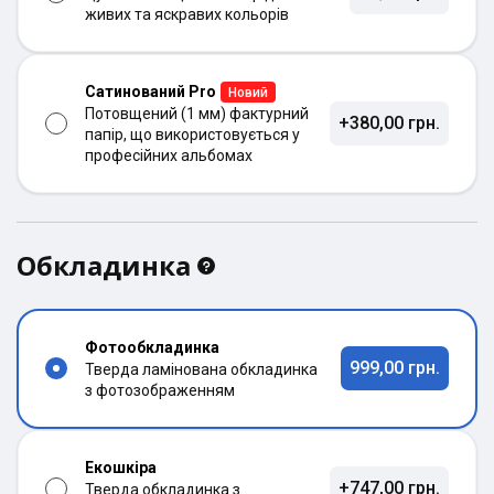
живих та яскравих кольорів
Сатинований Pro
Новий
Потовщений (1 мм) фактурний
+380,00 грн.
папір, що використовується у
професійних альбомах
Обкладинка
Фотообкладинка
999,00 грн.
Тверда ламінована обкладинка
з фотозображенням
Екошкіра
+747,00 грн.
Тверда обкладинка з