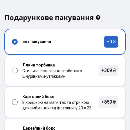
Подарункове пакування
+0 ₴
Без пакування
Лляна торбинка
+309 ₴
Стильна екологічна торбинка з
шнурівками-утяжками
Картонний бокс
+859 ₴
З кришкою на магнітах та стрічкою
для виймання під фотокнигу 23 × 23
Дерев'яний бокс