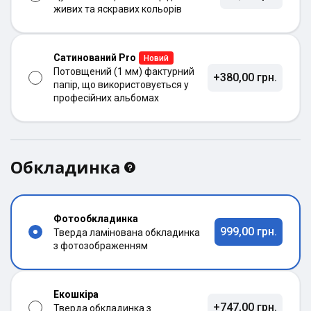
живих та яскравих кольорів
Сатинований Pro
Новий
Потовщений (1 мм) фактурний
+380,00 грн.
папір, що використовується у
професійних альбомах
Обкладинка
Фотообкладинка
999,00 грн.
Тверда ламінована обкладинка
з фотозображенням
Екошкіра
+747,00 грн.
Тверда обкладинка з