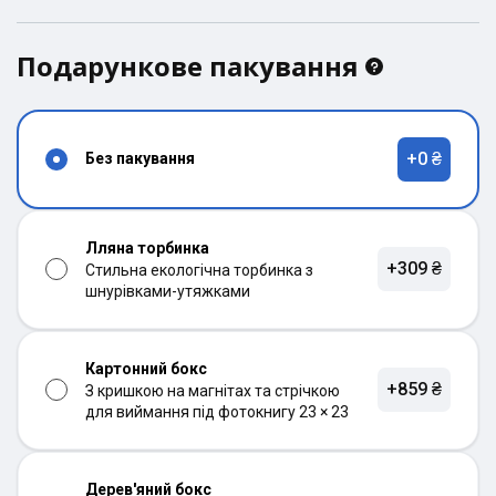
Подарункове пакування
+0 ₴
Без пакування
Лляна торбинка
+309 ₴
Стильна екологічна торбинка з
шнурівками-утяжками
Картонний бокс
+859 ₴
З кришкою на магнітах та стрічкою
для виймання під фотокнигу 23 × 23
Дерев'яний бокс