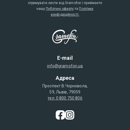
отримувати листи від Gramofon і приймаєте
нашу
Публічну оферту
та
Політику
конфідеційності.
E-mail
info@gramofon.ua
Адреса
Проспект В.Чорновола,
59, Львів, 79059
тел. 0 800 750 806