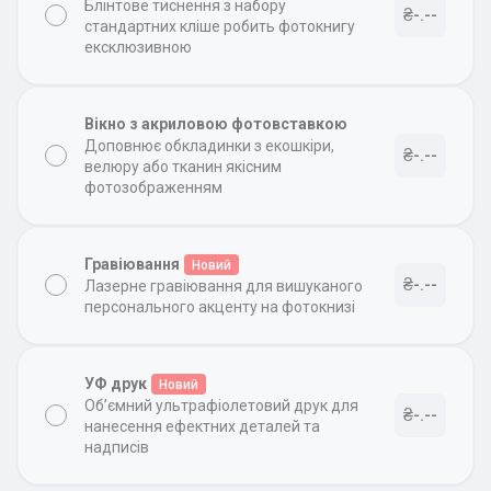
Блінтове тиснення з набору
₴-.--
стандартних кліше робить фотокнигу
ексклюзивною
Вікно з акриловою фотовставкою
Доповнює обкладинки з екошкіри,
₴-.--
велюру або тканин якісним
фотозображенням
Гравіювання
Новий
₴-.--
Лазерне гравіювання для вишуканого
персонального акценту на фотокнизі
УФ друк
Новий
Об’ємний ультрафіолетовий друк для
₴-.--
нанесення ефектних деталей та
надписів