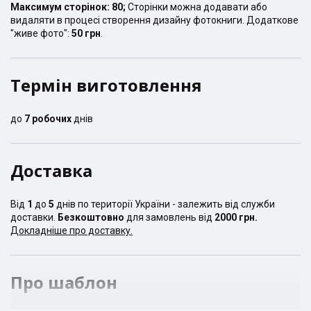
Максимум сторінок:
80
;
Сторінки можна додавати або
видаляти в процесі створення дизайну фотокниги. Додаткове
"живе фото":
50 грн
.
Термін виготовлення
до
7
робочих
днів
Доставка
Від
1
до
5
днів по території України - залежить від служби
доставки.
Безкоштовно
для замовлень від
2000 грн.
Докладніше про доставку.
Про шаблон