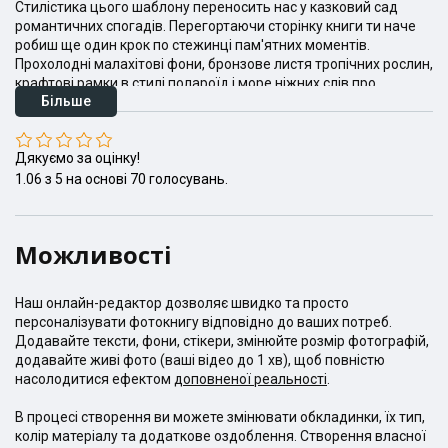
Стилістика цього шаблону переносить нас у казковий сад
романтичних спогадів. Перегортаючи сторінку книги ти наче
робиш ще один крок по стежинці пам'ятних моментів.
Прохолодні малахітові фони, бронзове листя тропічних рослин,
крафтові рамки в стилі полароїд і море ніжних слів про
Більше
кохання.
Відпусти свої фото погуляти в шаблоні "Сад кохання"
Дякуємо за оцінку!
1.06
з
5
на основі
70
голосувань.
Можливості
Наш онлайн-редактор дозволяє швидко та просто
персоналізувати фотокнигу відповідно до ваших потреб.
Додавайте тексти, фони, стікери, змінюйте розмір фотографій,
додавайте живі фото (ваші відео до 1 хв), щоб повністю
насолодитися ефектом
доповненої реальності
.
В процесі створення ви можете змінювати обкладинки, їх тип,
колір матеріалу та додаткове оздоблення. Створення власної