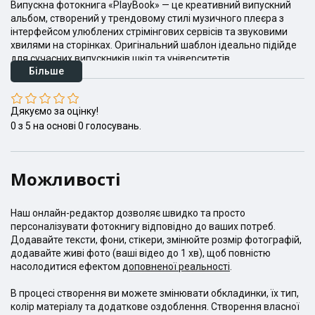
Випускна фотокнига «PlayBook» — це креативний випускний
альбом, створений у трендовому стилі музичного плеєра з
інтерфейсом улюблених стрімінгових сервісів та звуковими
хвилями на сторінках. Оригінальний шаблон ідеально підійде
для сучасних випускників шкіл та університетів,
Більше
перетворюючи індивідуальні портрети учнів, групові знімки та
спільні селфі на стильні обкладинки музичних треків. Замовте
унікальний випускний альбом онлайн, щоб зберегти живі
Дякуємо за оцінку!
емоції, улюблені цитати та головні хіти вашого випускного в
яскравому інтерактивному дизайні.
0
з
5
на основі
0
голосувань.
Можливості
Наш онлайн-редактор дозволяє швидко та просто
персоналізувати фотокнигу відповідно до ваших потреб.
Додавайте тексти, фони, стікери, змінюйте розмір фотографій,
додавайте живі фото (ваші відео до 1 хв), щоб повністю
насолодитися ефектом
доповненої реальності
.
В процесі створення ви можете змінювати обкладинки, їх тип,
колір матеріалу та додаткове оздоблення. Створення власної