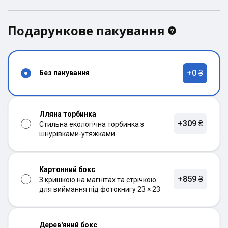
Подарункове пакування
+0 ₴
Без пакування
Лляна торбинка
+309 ₴
Стильна екологічна торбинка з
шнурівками-утяжками
Картонний бокс
+859 ₴
З кришкою на магнітах та стрічкою
для виймання під фотокнигу 23 × 23
Дерев'яний бокс