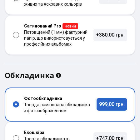
живих та яскравих кольорів
Сатинований Pro
Новий
Потовщений (1 мм) фактурний
+380,00 грн.
папір, що використовується у
професійних альбомах
Обкладинка
Фотообкладинка
999,00 грн.
Тверда ламінована обкладинка
з фотозображенням
Екошкіра
+747,00 грн.
Тверда обкладинка з