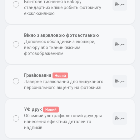
Блінтове тиснення з набору
₴-.--
стандартних кліше робить фотокнигу
ексклюзивною
Вікно з акриловою фотовставкою
Доповнює обкладинки з екошкіри,
₴-.--
велюру або тканин якісним
фотозображенням
Гравіювання
Новий
₴-.--
Лазерне гравіювання для вишуканого
персонального акценту на фотокнизі
УФ друк
Новий
Об’ємний ультрафіолетовий друк для
₴-.--
нанесення ефектних деталей та
надписів