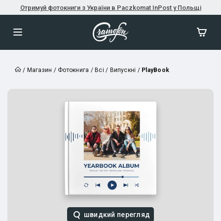
Отримуй фотокниги з України в Paczkomat InPost у Польщі
/
Магазин
/
Фотокнига
/
Всі
/
Випускні
/
PlayBook
швидкий перегляд