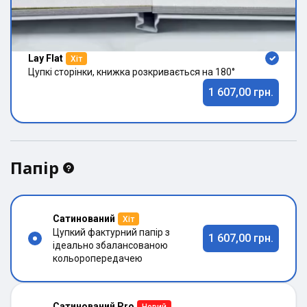
Lay Flat
Хіт
Цупкі сторінки, книжка розкривається на 180°
1 607,00 грн.
Папір
Сатинований
Хіт
Цупкий фактурний папір з
1 607,00 грн.
ідеально збалансованою
кольоропередачею
Сатинований Pro
Новий