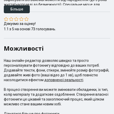
життя(насправді до безмежності). Cпеціальне місце для
Більше
відбитків ручок та ніжок та перші слова, перші страви та день
народження - все розміщено у хронологічному порядку,
підписано і зафіксовано.
Дякуємо за оцінку!
Для того, щоб зберегти можливість писати на сторінках (яких
у книзі аж 40), ми прибрали опцію ламінування для цифрового
1.1
з
5
на основі
73
голосувань.
способу друку. Фотокнига доступна у двох найпопулярніших
квадратних форматах. Просто підготуй потрібні зображення і
створи незабутню історію для свого малюка.
Можливості
Наш онлайн-редактор дозволяє швидко та просто
персоналізувати фотокнигу відповідно до ваших потреб.
Додавайте тексти, фони, стікери, змінюйте розмір фотографій,
додавайте живі фото (ваші відео до 1 хв), щоб повністю
насолодитися ефектом
доповненої реальності
.
В процесі створення ви можете змінювати обкладинки, їх тип,
колір матеріалу та додаткове оздоблення. Створення власної
фотокниги це цікавий та захоплюючий процес, який цілком
можливо стане вашим новим хобі.
Дізнатися більше про фотокниги.