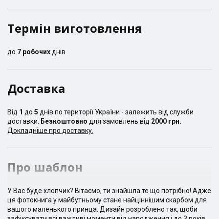
Термін виготовлення
до
7
робочих
днів
Доставка
Від
1
до
5
днів по території України - залежить від служби
доставки.
Безкоштовно
для замовлень від
2000 грн.
Докладніше про доставку.
Про шаблон
У Вас буде хлопчик? Вітаємо, ти знайшла те що потрібно! Адже
ця фотокнига у майбутньому стане найціннішим скарбом для
вашого маленького принца. Дизайн розроблено так, щоби
зафіксувати всі важливі моменти від народження і до 3 років