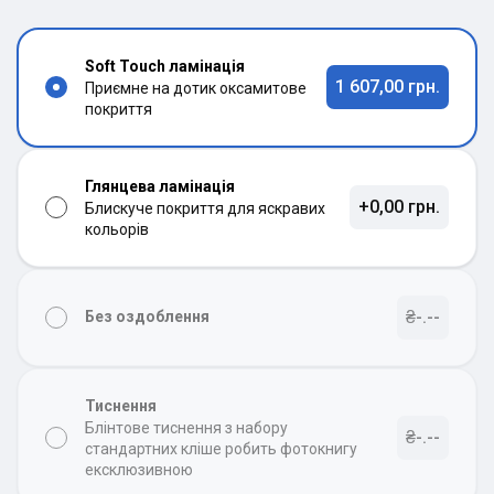
Soft Touch ламінація
1 607,00 грн.
Приємне на дотик оксамитове
покриття
Глянцева ламінація
+0,00 грн.
Блискуче покриття для яскравих
кольорів
₴-.--
Без оздоблення
Тиснення
Блінтове тиснення з набору
₴-.--
стандартних кліше робить фотокнигу
ексклюзивною