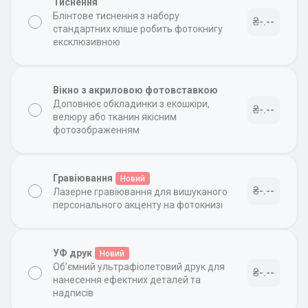
Тиснення
Блінтове тиснення з набору
₴-.--
стандартних кліше робить фотокнигу
ексклюзивною
Вікно з акриловою фотовставкою
Доповнює обкладинки з екошкіри,
₴-.--
велюру або тканин якісним
фотозображенням
Гравіювання
Новий
₴-.--
Лазерне гравіювання для вишуканого
персонального акценту на фотокнизі
УФ друк
Новий
Об’ємний ультрафіолетовий друк для
₴-.--
нанесення ефектних деталей та
надписів