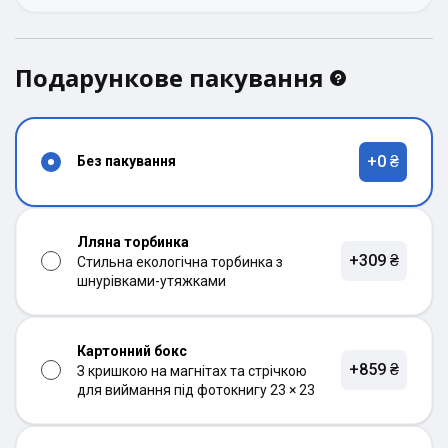
Подарункове пакування
+0 ₴
Без пакування
Лляна торбинка
+309 ₴
Стильна екологічна торбинка з
шнурівками-утяжками
Картонний бокс
+859 ₴
З кришкою на магнітах та стрічкою
для виймання під фотокнигу 23 × 23