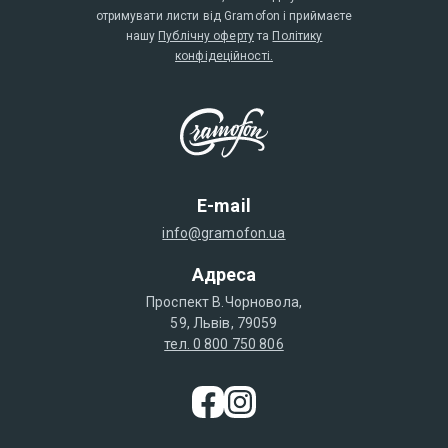
отримувати листи від Gramofon і приймаєте
нашу
Публічну оферту
та
Політику
конфідеційності.
E-mail
info@gramofon.ua
Адреса
Проспект В.Чорновола,
59, Львів, 79059
тел. 0 800 750 806