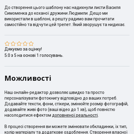
До створення цього шаблону нас надихнули листи Василя
Симоменка до коханої дружини Людмили. Дещо ми
використали в шаблоні, а решту радимо вам прочитати
самостійно та відчути цей трепет. Який зворушує та нидихає.
Дякуємо за оцінку!
5.0
з
5
на основі
1
голосувань.
Можливості
Наш онлайн-редактор дозволяє швидко та просто
персоналізувати фотокнигу відповідно до ваших потреб.
Додавайте тексти, фони, стікери, змінюйте розмір фотографій,
додавайте живі фото (ваші відео до 1 хв), щоб повністю
насолодитися ефектом
доповненої реальності
.
В процесі створення ви можете змінювати обкладинки, їх тип,
колір матеріалу та додаткове оздоблення. Створення власної