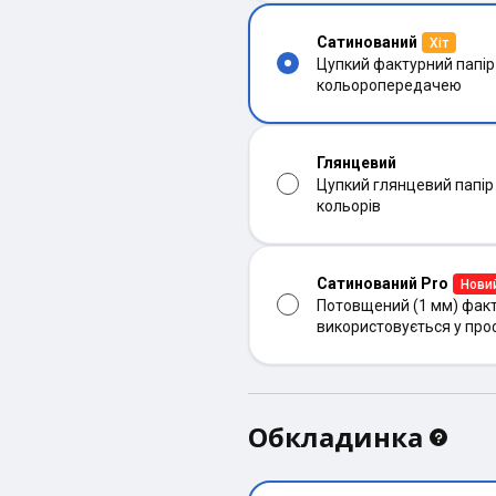
Сатинований
Хіт
Цупкий фактурний папір
кольоропередачею
Глянцевий
Цупкий глянцевий папір
кольорів
Сатинований Pro
Нови
Потовщений (1 мм) факт
використовується у про
Обкладинка