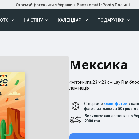
Отримуй фотокниги з України в Paczkomat InPost у Польщі
ФОТО
НА СТІНУ
КАЛЕНДАРІ
ПОДАРУНКИ
Мексика
Фотокнига
23 × 23
см
Lay Flat
блок
ламінація
Створюйте
«живі фото»
в ваш
фотокнизі лише за
50 грн/від
Безкоштовна
доставка по
Ук
2000 грн.