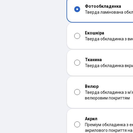
Фотообкладинка
Тверда ламінована обк
Екошкіра
Тверда обкладинка з ви
Тканина
Тверда обкладинка вкр
Велюр
Тверда обкладинка з м'
велюровим покриттям
Акрил
Преміум обкладинка з ек
акрилового покриття н