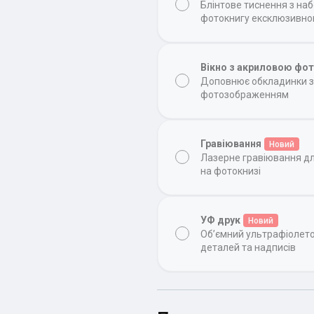
Блінтове тиснення з на
фотокнигу ексклюзивн
Вікно з акриловою фо
Доповнює обкладинки з 
фотозображенням
Гравіювання
Новий
Лазерне гравіювання д
на фотокнизі
УФ друк
Новий
Об’ємний ультрафіолет
деталей та надписів