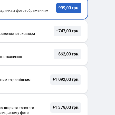
999,00 грн.
ладинка з фотозображенням
+747,00 грн.
сокоякісної екошкіри
+862,00 грн.
ита тканиною
+1 092,00 грн.
яким та розкішним
+1 379,00 грн.
о-шкіри та товстого
а лицьовому фото