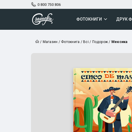
0 800 750 806
ФОТОКНИГИ
ДРУК 
/
Магазин
/
Фотокнига
/
Всі
/
Подорож
/
Мексика