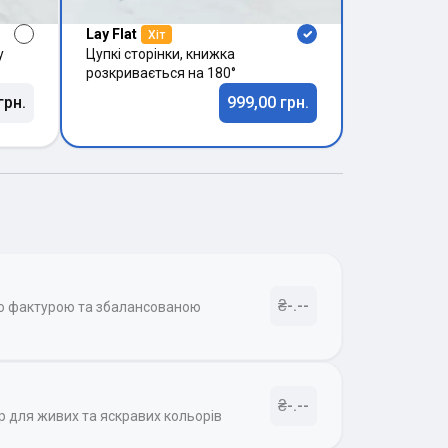
Lay Flat
Хіт
у
Цупкі сторінки, книжка
розкривається на 180°
грн.
999,00 грн.
₴-.--
ою фактурою та збалансованою
₴-.--
р для живих та яскравих кольорів