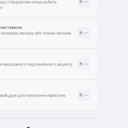
₴-.--
бору стандартних кліше робить
ою
товставкою
₴-.--
екошкіри, велюру або тканин якісним
₴-.--
ля вишуканого персонального акценту
₴-.--
овий друк для нанесення ефектних