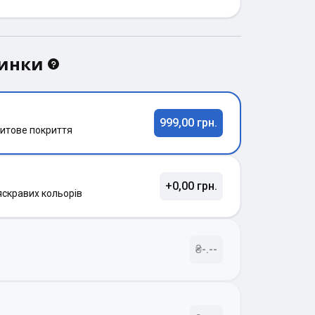
динки
999,00 грн.
итове покриття
+0,00 грн.
яскравих кольорів
₴-.--