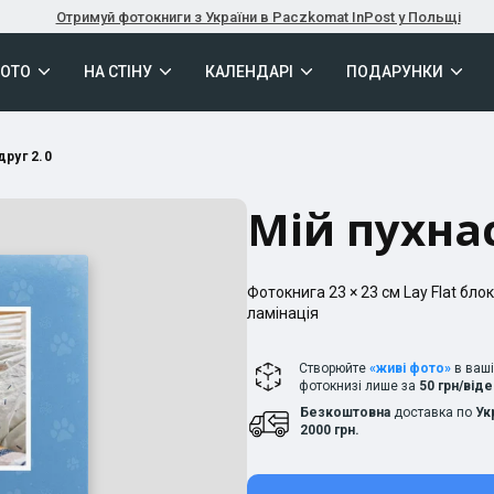
Отримуй фотокниги з України в Paczkomat InPost у Польщі
ФОТО
НА СТІНУ
КАЛЕНДАРІ
ПОДАРУНКИ
друг 2.0
Мій пухнас
Фотокнига
23 × 23
см
Lay Flat
блок
ламінація
Створюйте
«живі фото»
в ваш
фотокнизі лише за
50 грн/від
Безкоштовна
доставка по
Ук
2000 грн.