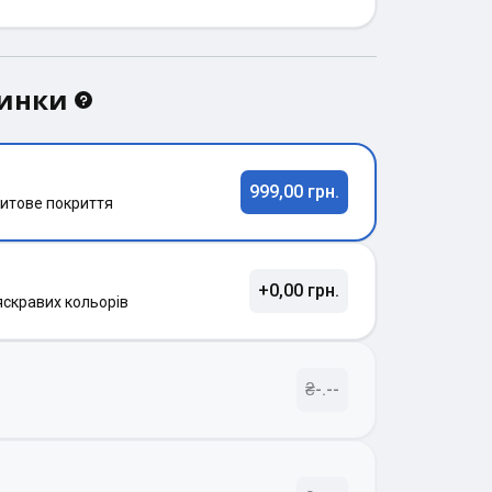
динки
999,00 грн.
итове покриття
+0,00 грн.
яскравих кольорів
₴-.--