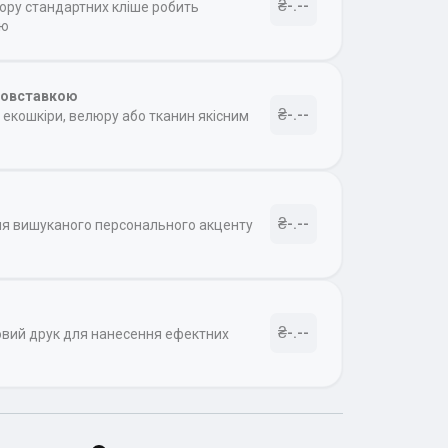
₴-.--
бору стандартних кліше робить
ою
товставкою
₴-.--
екошкіри, велюру або тканин якісним
₴-.--
ля вишуканого персонального акценту
₴-.--
овий друк для нанесення ефектних