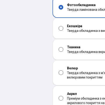
Фотообкладинка
Тверда ламінована обк
Екошкіра
Тверда обкладинка з ви
Тканина
Тверда обкладинка вкр
Велюр
Тверда обкладинка з м'
велюровим покриттям
Акрил
Преміум обкладинка з ек
акрилового покриття н