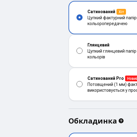
Сатинований
Хіт
Цупкий фактурний папір
кольоропередачею
Глянцевий
Цупкий глянцевий папір
кольорів
Сатинований Pro
Нови
Потовщений (1 мм) факт
використовується у про
Обкладинка