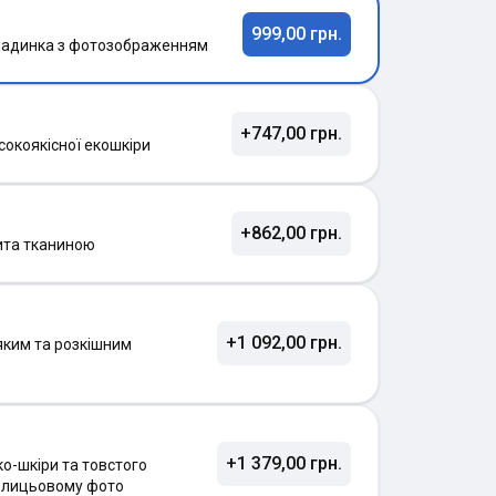
999,00 грн.
ладинка з фотозображенням
+747,00 грн.
сокоякісної екошкіри
+862,00 грн.
ита тканиною
+1 092,00 грн.
яким та розкішним
+1 379,00 грн.
о-шкіри та товстого
а лицьовому фото