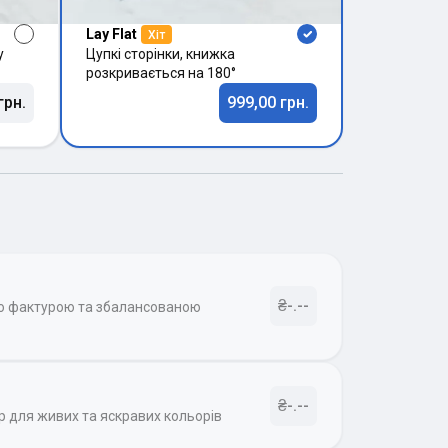
Lay Flat
Хіт
у
Цупкі сторінки, книжка
розкривається на 180°
грн.
999,00 грн.
₴-.--
ою фактурою та збалансованою
₴-.--
р для живих та яскравих кольорів