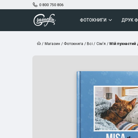
0 800 750 806
ФОТОКНИГИ
ДРУК 
/
Магазин
/
Фотокнига
/
Всі
/
Сім'я
/
Мій пухнастий 