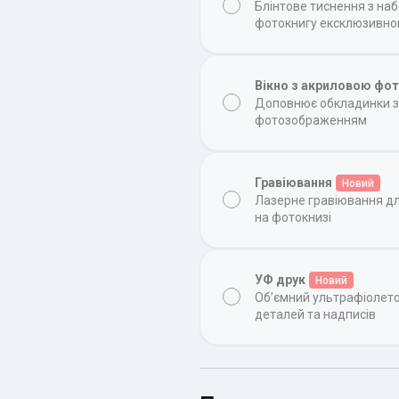
Блінтове тиснення з на
фотокнигу ексклюзивн
Вікно з акриловою фо
Доповнює обкладинки з 
фотозображенням
Гравіювання
Новий
Лазерне гравіювання д
на фотокнизі
УФ друк
Новий
Об’ємний ультрафіолет
деталей та надписів