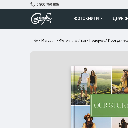
0 800 750 806
ФОТОКНИГИ
ДРУК 
/
Магазин
/
Фотокнига
/
Всі
/
Подорож
/
Прогулянка