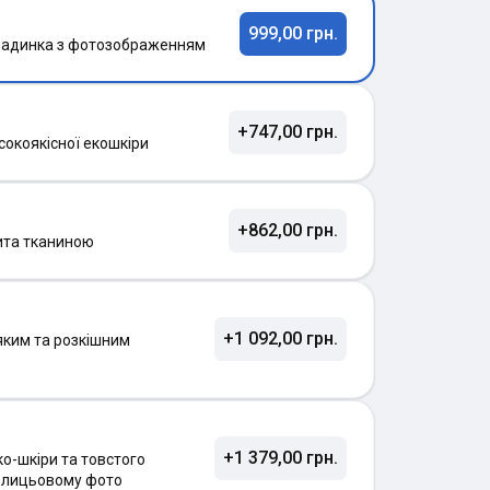
999,00 грн.
ладинка з фотозображенням
+747,00 грн.
сокоякісної екошкіри
+862,00 грн.
ита тканиною
+1 092,00 грн.
яким та розкішним
+1 379,00 грн.
о-шкіри та товстого
а лицьовому фото