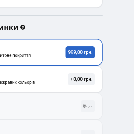
динки
999,00 грн.
итове покриття
+0,00 грн.
яскравих кольорів
₴-.--