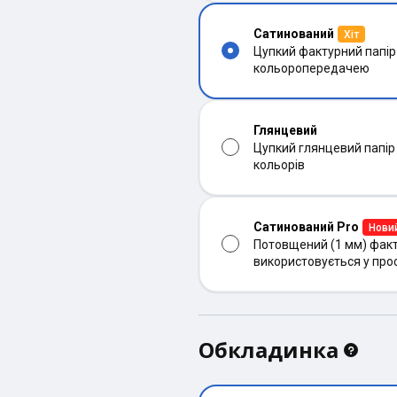
Сатинований
Хіт
Цупкий фактурний папір
кольоропередачею
Глянцевий
Цупкий глянцевий папір
кольорів
Сатинований Pro
Нови
Потовщений (1 мм) факт
використовується у про
Обкладинка