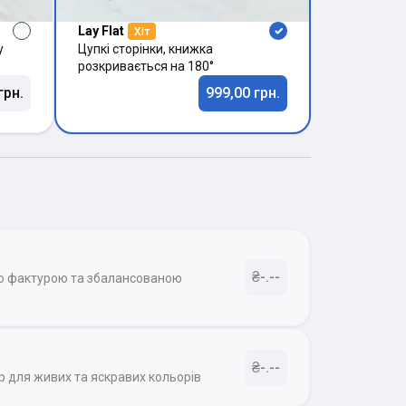
Lay Flat
Хіт
у
Цупкі сторінки, книжка
розкривається на 180°
грн.
999,00 грн.
₴-.--
ою фактурою та збалансованою
₴-.--
р для живих та яскравих кольорів