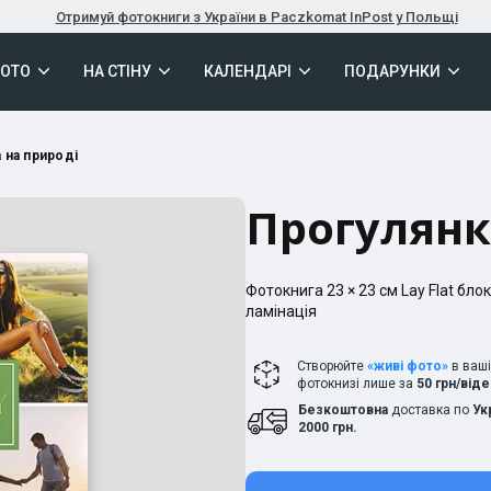
Отримуй фотокниги з України в Paczkomat InPost у Польщі
ФОТО
НА СТІНУ
КАЛЕНДАРІ
ПОДАРУНКИ
 на природі
Прогулянк
Фотокнига
23 × 23
см
Lay Flat
блок
ламінація
Створюйте
«живі фото»
в ваш
фотокнизі лише за
50 грн/від
Безкоштовна
доставка по
Ук
2000 грн.