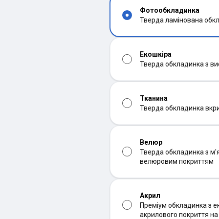
Фотообкладинка
Тверда ламінована обк
Екошкіра
Тверда обкладинка з ви
Тканина
Тверда обкладинка вкр
Велюр
Тверда обкладинка з м'
велюровим покриттям
Акрил
Преміум обкладинка з ек
акрилового покриття н