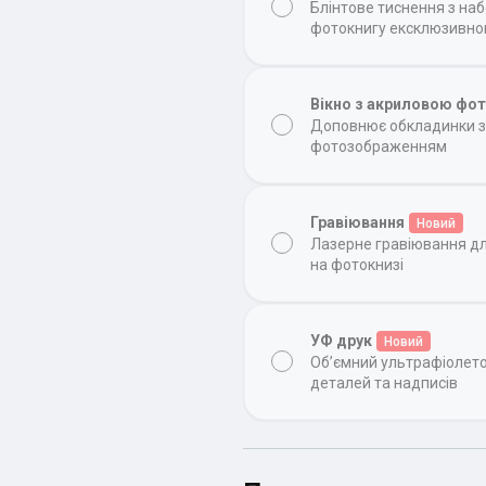
Блінтове тиснення з на
фотокнигу ексклюзивн
Вікно з акриловою фо
Доповнює обкладинки з 
фотозображенням
Гравіювання
Новий
Лазерне гравіювання д
на фотокнизі
УФ друк
Новий
Об’ємний ультрафіолет
деталей та надписів