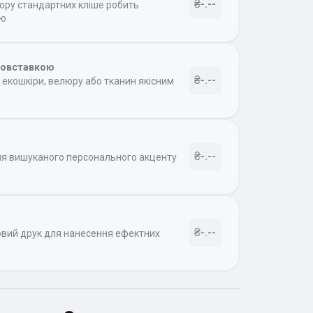
₴-.--
бору стандартних кліше робить
ою
товставкою
₴-.--
екошкіри, велюру або тканин якісним
₴-.--
ля вишуканого персонального акценту
₴-.--
овий друк для нанесення ефектних