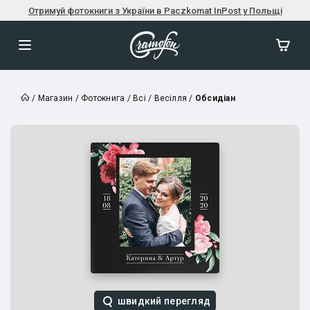
Отримуй фотокниги з України в Paczkomat InPost у Польщі
/
Магазин
/
Фотокнига
/
Всі
/
Весілля
/
Обсидіан
швидкий перегляд