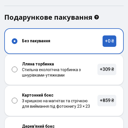
Подарункове пакування
+0 ₴
Без пакування
Лляна торбинка
+309 ₴
Стильна екологічна торбинка з
шнурівками-утяжками
Картонний бокс
+859 ₴
З кришкою на магнітах та стрічкою
для виймання під фотокнигу 23 × 23
Дерев'яний бокс