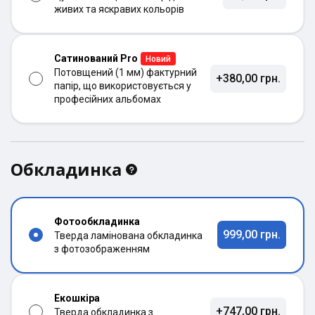
живих та яскравих кольорів
Сатинований Pro
Новий
Потовщений (1 мм) фактурний
+380,00 грн.
папір, що використовується у
професійних альбомах
Обкладинка
Фотообкладинка
999,00 грн.
Тверда ламінована обкладинка
з фотозображенням
Екошкіра
+747,00 грн.
Тверда обкладинка з