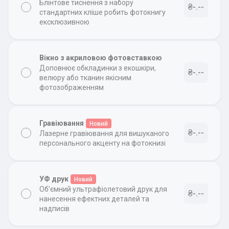
Блінтове тиснення з набору
₴-.--
стандартних кліше робить фотокнигу
ексклюзивною
Вікно з акриловою фотовставкою
Доповнює обкладинки з екошкіри,
₴-.--
велюру або тканин якісним
фотозображенням
Гравіювання
Новий
₴-.--
Лазерне гравіювання для вишуканого
персонального акценту на фотокнизі
УФ друк
Новий
Об’ємний ультрафіолетовий друк для
₴-.--
нанесення ефектних деталей та
надписів