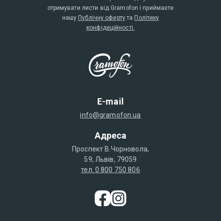
отримувати листи від Gramofon і приймаєте
нашу
Публічну оферту
та
Політику
конфідеційності.
E-mail
info@gramofon.ua
Адреса
Проспект В.Чорновола,
59, Львів, 79059
тел. 0 800 750 806