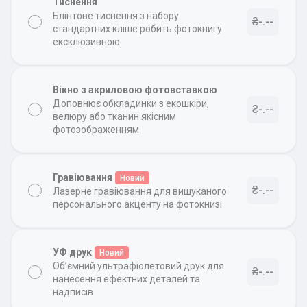
Тиснення
Блінтове тиснення з набору
₴-.--
стандартних кліше робить фотокнигу
ексклюзивною
Вікно з акриловою фотовставкою
Доповнює обкладинки з екошкіри,
₴-.--
велюру або тканин якісним
фотозображенням
Гравіювання
Новий
₴-.--
Лазерне гравіювання для вишуканого
персонального акценту на фотокнизі
УФ друк
Новий
Об’ємний ультрафіолетовий друк для
₴-.--
нанесення ефектних деталей та
надписів