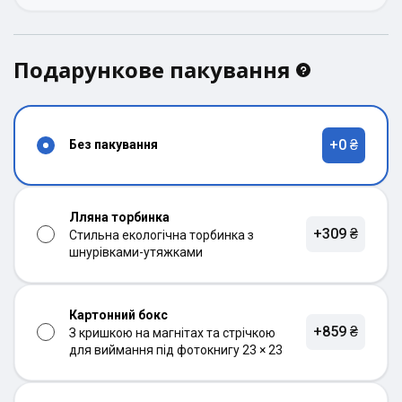
Подарункове пакування
+0 ₴
Без пакування
Лляна торбинка
+309 ₴
Стильна екологічна торбинка з
шнурівками-утяжками
Картонний бокс
+859 ₴
З кришкою на магнітах та стрічкою
для виймання під фотокнигу 23 × 23