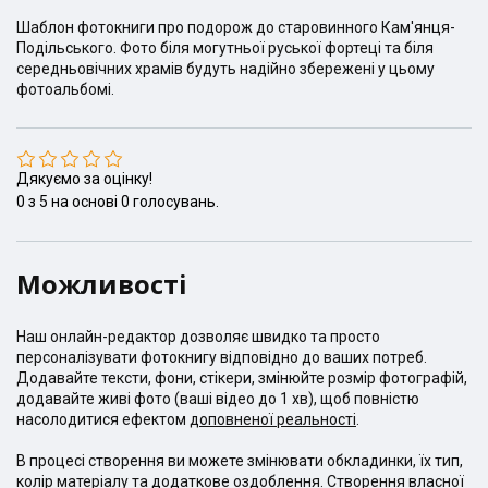
Шаблон фотокниги про подорож до старовинного Кам'янця-
Подільського. Фото біля могутньої руської фортеці та біля
середньовічних храмів будуть надійно збережені у цьому
фотоальбомі.
Дякуємо за оцінку!
0
з
5
на основі
0
голосувань.
Можливості
Наш онлайн-редактор дозволяє швидко та просто
персоналізувати фотокнигу відповідно до ваших потреб.
Додавайте тексти, фони, стікери, змінюйте розмір фотографій,
додавайте живі фото (ваші відео до 1 хв), щоб повністю
насолодитися ефектом
доповненої реальності
.
В процесі створення ви можете змінювати обкладинки, їх тип,
колір матеріалу та додаткове оздоблення. Створення власної