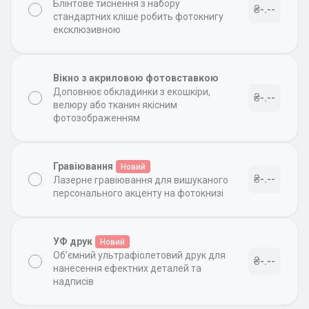
Блінтове тиснення з набору
₴-.--
стандартних кліше робить фотокнигу
ексклюзивною
Вікно з акриловою фотовставкою
Доповнює обкладинки з екошкіри,
₴-.--
велюру або тканин якісним
фотозображенням
Гравіювання
Новий
₴-.--
Лазерне гравіювання для вишуканого
персонального акценту на фотокнизі
УФ друк
Новий
Об’ємний ультрафіолетовий друк для
₴-.--
нанесення ефектних деталей та
надписів