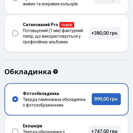
живих та яскравих кольорів
Сатинований Pro
Новий
Потовщений (1 мм) фактурний
+380,00 грн.
папір, що використовується у
професійних альбомах
Обкладинка
Фотообкладинка
999,00 грн.
Тверда ламінована обкладинка
з фотозображенням
Екошкіра
+747,00 грн.
Тверда обкладинка з