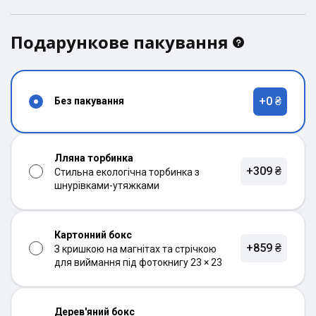
Подарункове пакування
+0 ₴
Без пакування
Лляна торбинка
+309 ₴
Стильна екологічна торбинка з
шнурівками-утяжками
Картонний бокс
+859 ₴
З кришкою на магнітах та стрічкою
для виймання під фотокнигу 23 × 23
Дерев'яний бокс