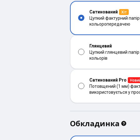
Сатинований
Хіт
Цупкий фактурний папір
кольоропередачею
Глянцевий
Цупкий глянцевий папір
кольорів
Сатинований Pro
Нови
Потовщений (1 мм) факт
використовується у про
Обкладинка