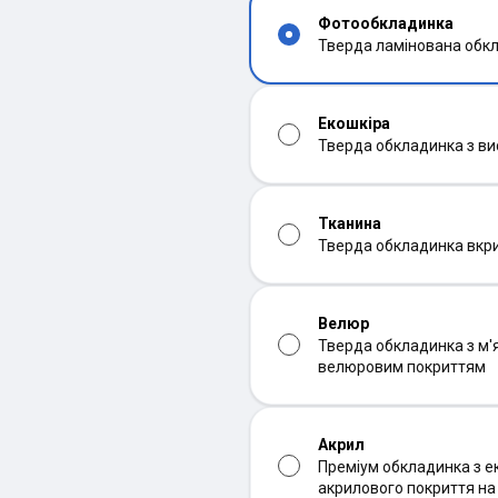
Фотообкладинка
Тверда ламінована обк
Екошкіра
Тверда обкладинка з ви
Тканина
Тверда обкладинка вкр
Велюр
Тверда обкладинка з м'
велюровим покриттям
Акрил
Преміум обкладинка з ек
акрилового покриття н