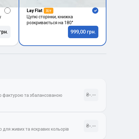
Lay Flat
Хіт
у
Цупкі сторінки, книжка
розкривається на 180°
грн.
999,00 грн.
₴-.--
ою фактурою та збалансованою
₴-.--
р для живих та яскравих кольорів