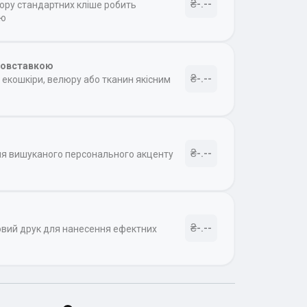
₴-.--
бору стандартних кліше робить
ою
товставкою
₴-.--
екошкіри, велюру або тканин якісним
₴-.--
ля вишуканого персонального акценту
₴-.--
овий друк для нанесення ефектних