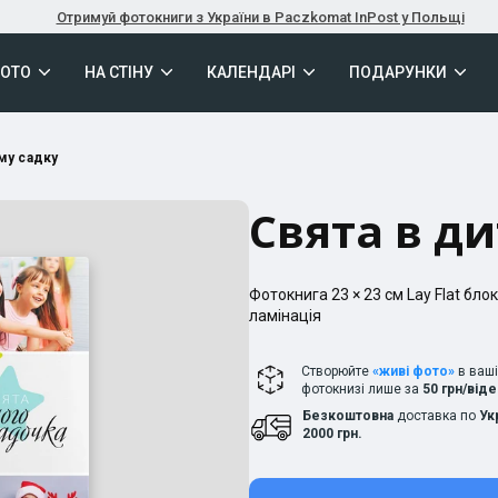
Отримуй фотокниги з України в Paczkomat InPost у Польщі
ФОТО
НА СТІНУ
КАЛЕНДАРІ
ПОДАРУНКИ
му садку
Свята в д
Фотокнига
23 × 23
см
Lay Flat
блок
ламінація
Створюйте
«живі фото»
в ваш
фотокнизі лише за
50 грн/від
Безкоштовна
доставка по
Ук
2000 грн.