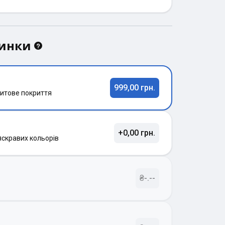
динки
999,00 грн.
итове покриття
+0,00 грн.
яскравих кольорів
₴-.--