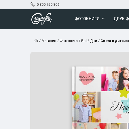
0 800 750 806
ФОТОКНИГИ
ДРУК 
/
Магазин
/
Фотокнига
/
Всі
/
Діти
/
Свята в дитячо