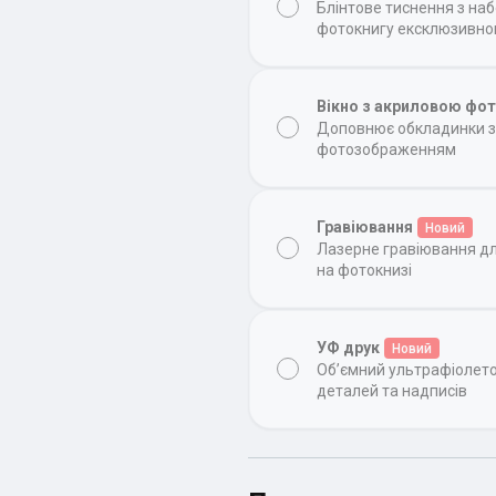
Блінтове тиснення з на
фотокнигу ексклюзивн
Вікно з акриловою фо
Доповнює обкладинки з 
фотозображенням
Гравіювання
Новий
Лазерне гравіювання д
на фотокнизі
УФ друк
Новий
Об’ємний ультрафіолет
деталей та надписів