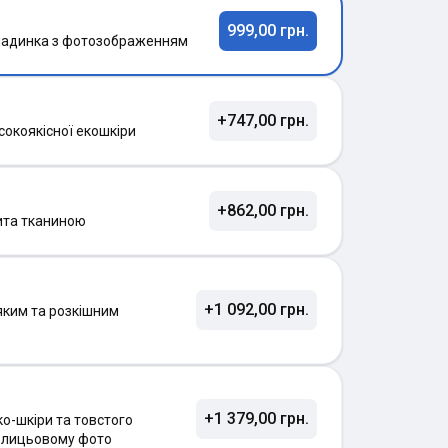
999,00 грн.
ладинка з фотозображенням
+747,00 грн.
сокоякісної екошкіри
+862,00 грн.
ита тканиною
+1 092,00 грн.
яким та розкішним
+1 379,00 грн.
о-шкіри та товстого
а лицьовому фото