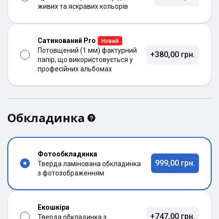
живих та яскравих кольорів
Сатинований Pro
Новий
Потовщений (1 мм) фактурний
+380,00 грн.
папір, що використовується у
професійних альбомах
Обкладинка
Фотообкладинка
999,00 грн.
Тверда ламінована обкладинка
з фотозображенням
Екошкіра
+747,00 грн.
Тверда обкладинка з