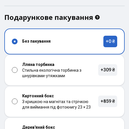
Подарункове пакування
+0 ₴
Без пакування
Лляна торбинка
+309 ₴
Стильна екологічна торбинка з
шнурівками-утяжками
Картонний бокс
+859 ₴
З кришкою на магнітах та стрічкою
для виймання під фотокнигу 23 × 23
Дерев'яний бокс