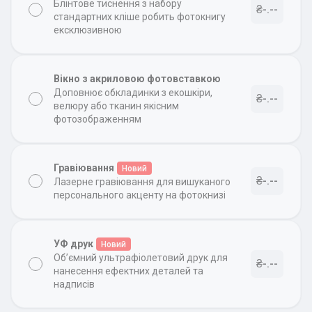
Блінтове тиснення з набору
₴-.--
стандартних кліше робить фотокнигу
ексклюзивною
Вікно з акриловою фотовставкою
Доповнює обкладинки з екошкіри,
₴-.--
велюру або тканин якісним
фотозображенням
Гравіювання
Новий
₴-.--
Лазерне гравіювання для вишуканого
персонального акценту на фотокнизі
УФ друк
Новий
Об’ємний ультрафіолетовий друк для
₴-.--
нанесення ефектних деталей та
надписів