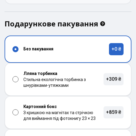
Подарункове пакування
+0 ₴
Без пакування
Лляна торбинка
+309 ₴
Стильна екологічна торбинка з
шнурівками-утяжками
Картонний бокс
+859 ₴
З кришкою на магнітах та стрічкою
для виймання під фотокнигу 23 × 23