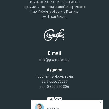
Натискаючи «ОК», ви погоджуєтеся
отримувати листи від Gramofon і приймаєте
нашу
Публічну оферту
та
Політику
конфідеційності.
E-mail
info@gramofon.ua
Адреса
Проспект В.Чорновола,
59, Львів, 79059
тел. 0 800 750 806