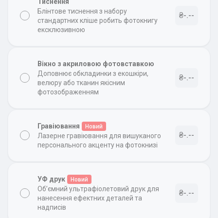
Тиснення
Блінтове тиснення з набору
₴-.--
стандартних кліше робить фотокнигу
ексклюзивною
Вікно з акриловою фотовставкою
Доповнює обкладинки з екошкіри,
₴-.--
велюру або тканин якісним
фотозображенням
Гравіювання
Новий
₴-.--
Лазерне гравіювання для вишуканого
персонального акценту на фотокнизі
УФ друк
Новий
Об’ємний ультрафіолетовий друк для
₴-.--
нанесення ефектних деталей та
надписів