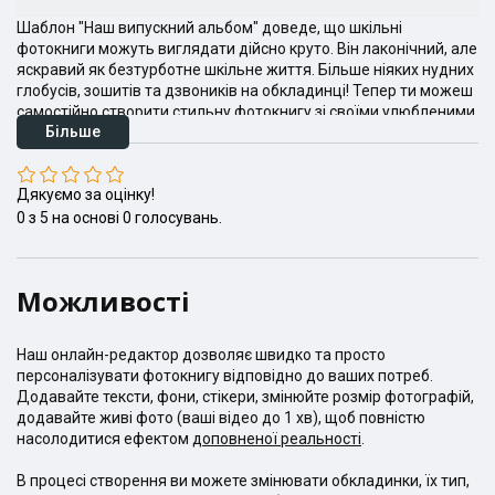
Шаблон "Наш випускний альбом" доведе, що шкільні
фотокниги можуть виглядати дійсно круто. Він лаконічний, але
яскравий як безтурботне шкільне життя. Більше ніяких нудних
глобусів, зошитів та дзвоників на обкладинці! Тепер ти можеш
самостійно створити стильну фотокнигу зі своїми улюбленими
Більше
фотографіями.
Дякуємо за оцінку!
0
з
5
на основі
0
голосувань.
Можливості
Наш онлайн-редактор дозволяє швидко та просто
персоналізувати фотокнигу відповідно до ваших потреб.
Додавайте тексти, фони, стікери, змінюйте розмір фотографій,
додавайте живі фото (ваші відео до 1 хв), щоб повністю
насолодитися ефектом
доповненої реальності
.
В процесі створення ви можете змінювати обкладинки, їх тип,