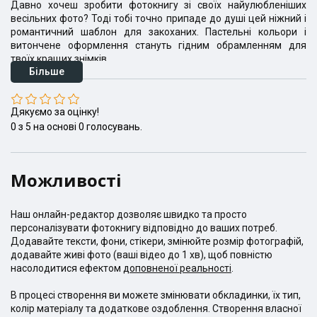
Давно хочеш зробити фотокнигу зі своїх найулюбленіших
весільних фото? Тоді тобі точно припаде до душі цей ніжний і
романтичний шаблон для закоханих. Пастельні кольори і
витончене оформлення стануть гідним обрамленням для
твоїх кращих знімків.
Більше
Більше про шаблон для фотокниги "Вінтажний" ("Вінтажне
весілля")
Дякуємо за оцінку!
Ми постаралися, щоб він однаково добре виглядав як в
0
з
5
на основі
0
голосувань.
солідному і "дорогому" форматі 30х30, так і в компактному
19х19. Сам шаблон розрахований на книгу на 12 розворотів
(або на 24 сторінки), але ти можеш замовити весільну
Можливості
фотокнигу з набагато більшою кількістю сторінок (до 40
розворотів або 80 сторінок).
Що ж робити з доданими сторінками? Ти можеш оформити їх
Наш онлайн-редактор дозволяє швидко та просто
на свій смак, використовуючи фони і кліпарти! У цьому шаблоні
персоналізувати фотокнигу відповідно до ваших потреб.
для фотокниги ми зібрали фони ніжних, пастельних тонів і
Додавайте тексти, фони, стікери, змінюйте розмір фотографій,
доповнили їх витонченими кліпартами. А щоб твоя книга стала
додавайте живі фото (ваші відео до 1 хв), щоб повністю
дійсно особливою і несхожою на інші, прикрась її написами -
насолодитися ефектом
доповненої реальності
.
важливими датами або теплими словами про кохання. Для
цього в нашому онлайн-редакторі є багато красивих шрифтів.
В процесі створення ви можете змінювати обкладинки, їх тип,
Ну а якщо тобі стане "тісно" в рамках одного шаблону, ти
колір матеріалу та додаткове оздоблення. Створення власної
можеш доповнити його елементами дизайну з інших. Словом,