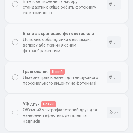
Блінтове тиснення з набору
₴-.--
стандартних кліше робить фотокнигу
ексклюзивною
Вікно з акриловою фотовставкою
Доповнює обкладинки з екошкіри,
₴-.--
велюру або тканин якісним
фотозображенням
Гравіювання
Новий
₴-.--
Лазерне гравіювання для вишуканого
персонального акценту на фотокнизі
УФ друк
Новий
Об’ємний ультрафіолетовий друк для
₴-.--
нанесення ефектних деталей та
надписів