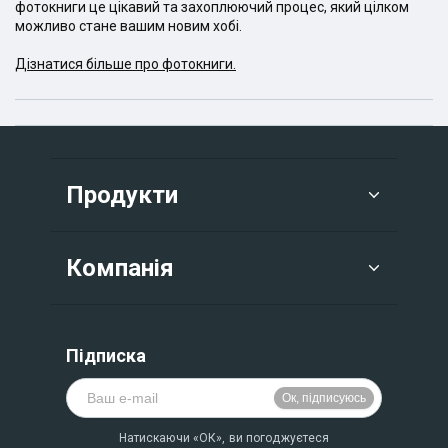
фотокниги це цікавий та захоплюючий процес, який цілком
ми зробили все, щоб підкреслити красу твоїх фотографій!
можливо стане вашим новим хобі.
Як швидко буде готова книга, створена за шаблоном
"Вінтажний"? Як і всі інші фотокниги, незалежно від шаблону і
Дізнатися більше про фотокниги.
формату, ми надрукуємо її за
7 робочих днів
. У тому випадку,
якщо у тебе немає часу чекати, на допомогу прийде
терміновий друк фотокниг. Він коштує 30% від ціни
замовлення і займає всього
4 робочих дні
. Ідеально, якщо тобі
потрібна фотокнига на подарунок.
В якому випадку тобі варто замовити весільну фотокнигу з
Продукти
шаблоном "Вінтажна весілля"?
Коли ти хочеш надовго зберегти знімки з найважливішого дня.
Коли вже зламав голову, що подарувати батькам на пам'ять
Компанія
про ваше весілля. Коли необхідно зробити оригінальний
подарунок недавно одружилися друзям. Іншими словами,
приводів може бути безліч.
Підписка
Натискаючи «ОК», ви погоджуєтеся