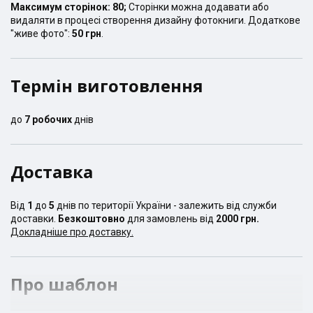
Максимум сторінок:
80
;
Сторінки можна додавати або
видаляти в процесі створення дизайну фотокниги. Додаткове
"живе фото":
50 грн
.
Термін виготовлення
до
7
робочих
днів
Доставка
Від
1
до
5
днів по території України - залежить від служби
доставки.
Безкоштовно
для замовлень від
2000 грн.
Докладніше про доставку.
Про шаблон