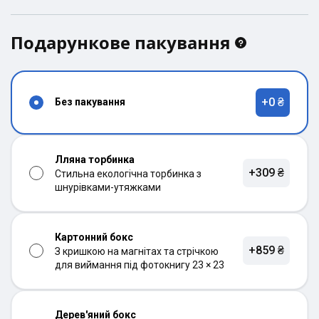
Подарункове пакування
+0 ₴
Без пакування
Лляна торбинка
+309 ₴
Стильна екологічна торбинка з
шнурівками-утяжками
Картонний бокс
+859 ₴
З кришкою на магнітах та стрічкою
для виймання під фотокнигу 23 × 23
Дерев'яний бокс