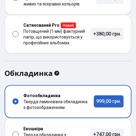
живих та яскравих кольорів
Сатинований Pro
Новий
Потовщений (1 мм) фактурний
+380,00 грн.
папір, що використовується у
професійних альбомах
Обкладинка
Фотообкладинка
999,00 грн.
Тверда ламінована обкладинка
з фотозображенням
Екошкіра
+747,00 грн.
Тверда обкладинка з