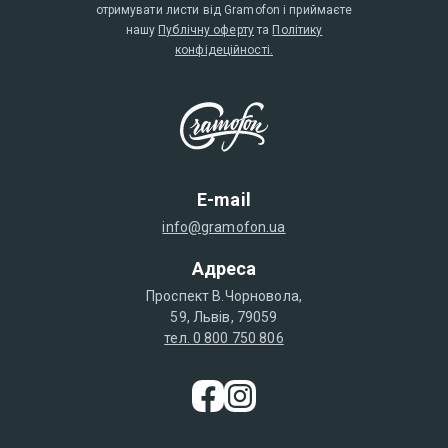
отримувати листи від Gramofon і приймаєте
нашу
Публічну оферту
та
Політику
конфідеційності.
E-mail
info@gramofon.ua
Адреса
Проспект В.Чорновола,
59, Львів, 79059
тел. 0 800 750 806