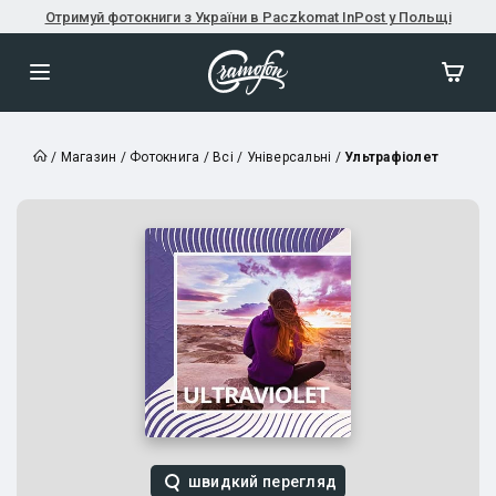
Отримуй фотокниги з України в Paczkomat InPost у Польщі
/
Магазин
/
Фотокнига
/
Всі
/
Універсальні
/
Ультрафіолет
швидкий перегляд