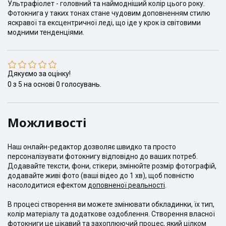
Ультрафіолет - головний та наймодніший колір цього року.
Фотокнига у таких тонах стане чудовим доповненням стилю
яскравої та ексцентричної леді, що іде у крок із світовими
модними тенденціями.
Дякуємо за оцінку!
0
з
5
на основі
0
голосувань.
Можливості
Наш онлайн-редактор дозволяє швидко та просто
персоналізувати фотокнигу відповідно до ваших потреб.
Додавайте тексти, фони, стікери, змінюйте розмір фотографій,
додавайте живі фото (ваші відео до 1 хв), щоб повністю
насолодитися ефектом
доповненої реальності
.
В процесі створення ви можете змінювати обкладинки, їх тип,
колір матеріалу та додаткове оздоблення. Створення власної
фотокниги це цікавий та захоплюючий процес, який цілком