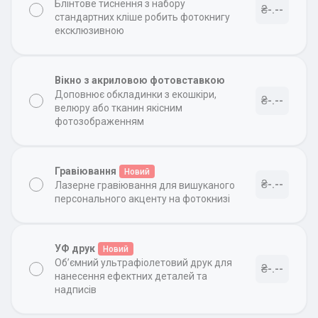
Блінтове тиснення з набору
₴-.--
стандартних кліше робить фотокнигу
ексклюзивною
Вікно з акриловою фотовставкою
Доповнює обкладинки з екошкіри,
₴-.--
велюру або тканин якісним
фотозображенням
Гравіювання
Новий
₴-.--
Лазерне гравіювання для вишуканого
персонального акценту на фотокнизі
УФ друк
Новий
Об’ємний ультрафіолетовий друк для
₴-.--
нанесення ефектних деталей та
надписів