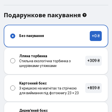
Подарункове пакування
+0 ₴
Без пакування
Лляна торбинка
+309 ₴
Стильна екологічна торбинка з
шнурівками-утяжками
Картонний бокс
+859 ₴
З кришкою на магнітах та стрічкою
для виймання під фотокнигу 23 × 23
Дерев'яний бокс