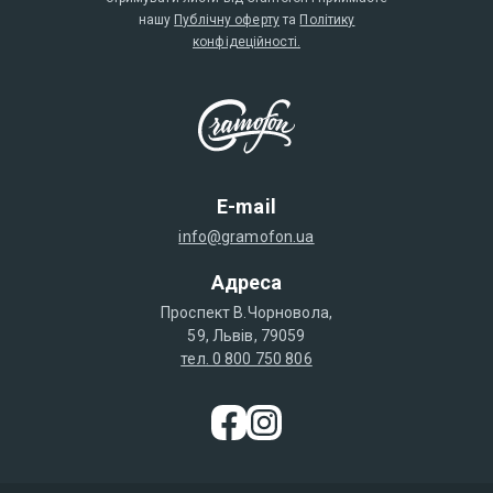
нашу
Публічну оферту
та
Політику
конфідеційності.
E-mail
info@gramofon.ua
Адреса
Проспект В.Чорновола,
59, Львів, 79059
тел. 0 800 750 806