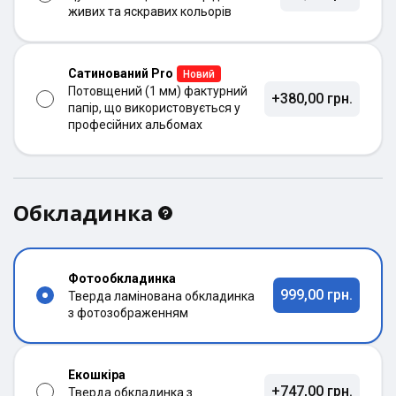
живих та яскравих кольорів
Сатинований Pro
Новий
Потовщений (1 мм) фактурний
+380,00 грн.
папір, що використовується у
професійних альбомах
Обкладинка
Фотообкладинка
999,00 грн.
Тверда ламінована обкладинка
з фотозображенням
Екошкіра
+747,00 грн.
Тверда обкладинка з