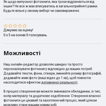
Як щодо випускної фотокниги, яка трохи відрізняється від
інших? Не все ж має вписуватись в загальноприйняті рамки.
Будьте вільні у своєму виборі чи самовираженні.
Дякуємо за оцінку!
0
з
5
на основі
0
голосувань.
Можливості
Наш онлайн-редактор дозволяє швидко та просто
персоналізувати фотокнигу відповідно до ваших потреб.
Додавайте тексти, фони, стікери, змінюйте розмір фотографій,
додавайте живі фото (ваші відео до 1 хв), щоб повністю
насолодитися ефектом
доповненої реальності
.
В процесі створення ви можете змінювати обкладинки, їх тип,
колір матеріалу та додаткове оздоблення. Створення власної
фотокниги це цікавий та захоплюючий процес, який цілком
можливо стане вашим новим хобі.