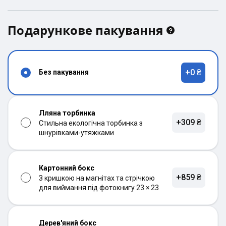
Подарункове пакування
+0 ₴
Без пакування
Лляна торбинка
+309 ₴
Стильна екологічна торбинка з
шнурівками-утяжками
Картонний бокс
+859 ₴
З кришкою на магнітах та стрічкою
для виймання під фотокнигу 23 × 23
Дерев'яний бокс