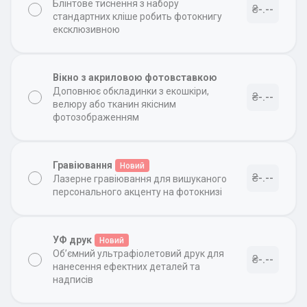
Блінтове тиснення з набору
₴-.--
стандартних кліше робить фотокнигу
ексклюзивною
Вікно з акриловою фотовставкою
Доповнює обкладинки з екошкіри,
₴-.--
велюру або тканин якісним
фотозображенням
Гравіювання
Новий
₴-.--
Лазерне гравіювання для вишуканого
персонального акценту на фотокнизі
УФ друк
Новий
Об’ємний ультрафіолетовий друк для
₴-.--
нанесення ефектних деталей та
надписів