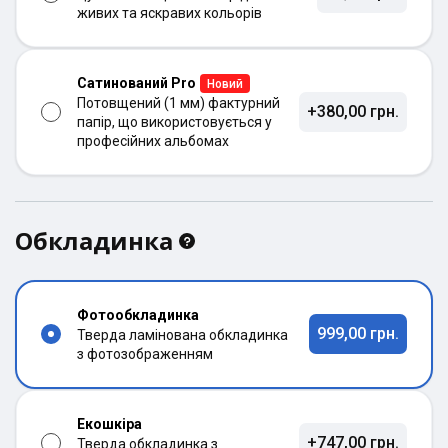
живих та яскравих кольорів
Сатинований Pro
Новий
Потовщений (1 мм) фактурний
+380,00 грн.
папір, що використовується у
професійних альбомах
Обкладинка
Фотообкладинка
999,00 грн.
Тверда ламінована обкладинка
з фотозображенням
Екошкіра
+747,00 грн.
Тверда обкладинка з